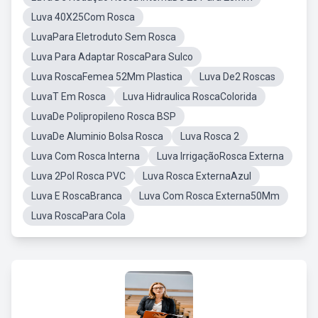
Luva 40X25Com Rosca
LuvaPara Eletroduto Sem Rosca
Luva Para Adaptar RoscaPara Sulco
Luva RoscaFemea 52Mm Plastica
Luva De2 Roscas
LuvaT Em Rosca
Luva Hidraulica RoscaColorida
LuvaDe Polipropileno Rosca BSP
LuvaDe Aluminio Bolsa Rosca
Luva Rosca 2
Luva Com Rosca Interna
Luva IrrigaçãoRosca Externa
Luva 2Pol Rosca PVC
Luva Rosca ExternaAzul
Luva E RoscaBranca
Luva Com Rosca Externa50Mm
Luva RoscaPara Cola