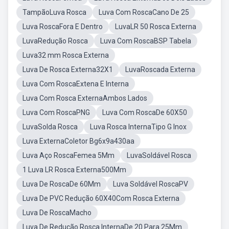
TampãoLuva Rosca
Luva Com RoscaCano De 25
Luva RoscaFora E Dentro
LuvaLR 50 Rosca Externa
LuvaRedução Rosca
Luva Com RoscaBSP Tabela
Luva32 mm Rosca Externa
Luva De Rosca Externa32X1
LuvaRoscada Externa
Luva Com RoscaExtena E Interna
Luva Com Rosca ExternaAmbos Lados
Luva Com RoscaPNG
Luva Com RoscaDe 60X50
LuvaSolda Rosca
Luva Rosca InternaTipo G Inox
Luva ExternaColetor Bg6x9a430aa
Luva Aço RoscaFemea 5Mm
LuvaSoldável Rosca
1 Luva LR Rosca Externa500Mm
Luva De RoscaDe 60Mm
Luva Soldável RoscaPV
Luva De PVC Redução 60X40Com Rosca Externa
Luva De RoscaMacho
Luva De Redução Rosca InternaDe 20 Para 25Mm