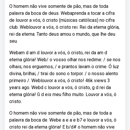
O homem não vive somente de pão, mas de toda
palavra da boca de deus. Webaprenda a tocar a cifra
de louvor a vós, ó cristo (músicas católicas) no cifra
club. Weblouvor a vós, ó cristo rei. Rei da eterna glória,
rei da eterna. Tanto deus amou o mundo, que lhe deu
seu.
Webam d am d louvor a vós, ó cristo, rei da am d
eterna glória! Web/ o vosso olhar nos redime: / se nos
olhais, nos erguemos, / e prantos lavam o crime. Ó luz
divina, brilhai, / tirai do sono o torpor. / o nosso alento
primeiro /. Weblouvor a vós, ó cristo! 46k views 3
years ago. Webd c louvor a vós, ó cristo, g d rei da
eterna glória! G d eis meu filho muito. Louvor a vós, ó
cristo.
O homem não vive somente de pão, mas de toda a
palavra da boca de. Webe a e a e b7 e louvor a vós, ó
cristo rei da eterna glória! E b/d# o homem não vive