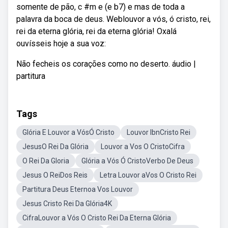
somente de pão, c #m e (e b7) e mas de toda a
palavra da boca de deus. Weblouvor a vós, ó cristo, rei,
rei da eterna glória, rei da eterna glória! Oxalá
ouvísseis hoje a sua voz:
Não fecheis os corações como no deserto. áudio |
partitura
Tags
Glória E Louvor a VósÓ Cristo
Louvor IbnCristo Rei
JesusO Rei Da Glória
Louvor a Vos O CristoCifra
O Rei Da Gloria
Glória a Vós Ó CristoVerbo De Deus
Jesus O ReiDos Reis
Letra Louvor aVos O Cristo Rei
Partitura Deus Eternoa Vos Louvor
Jesus Cristo Rei Da Glória4K
CifraLouvor a Vós O Cristo Rei Da Eterna Glória