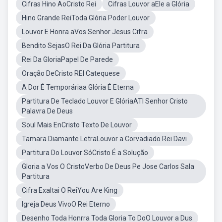
Cifras Hino AoCristo Rei
Cifras Louvor aEle a Glória
Hino Grande ReiToda Glória Poder Louvor
Louvor E Honra aVos Senhor Jesus Cifra
Bendito SejasO Rei Da Glória Partitura
Rei Da GloriaPapel De Parede
Oração DeCristo REI Catequese
A Dor É Temporáriaa Glória É Eterna
Partitura De Teclado Louvor E GlóriaATI Senhor Cristo
Palavra De Deus
Soul Mais EnCristo Texto De Louvor
Tamara Diamante LetraLouvor a Corvadiado Rei Davi
Partitura Do Louvor SóCristo É a Solução
Gloria a Vos O CristoVerbo De Deus Pe Jose Carlos Sala
Partitura
Cifra Exaltai O ReiYou Are King
Igreja Deus VivoO Rei Eterno
Desenho Toda Honrra Toda Gloria To DoO Louvor a Dus