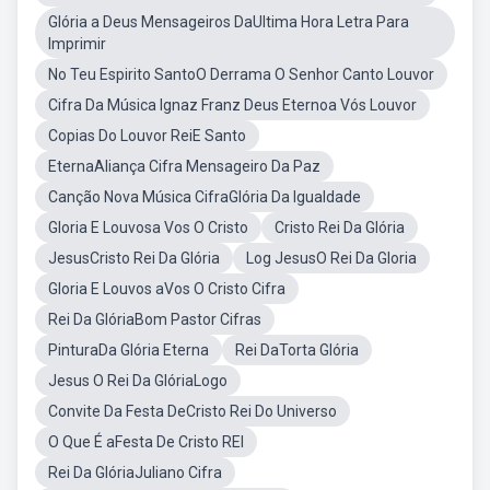
Glória a Deus Mensageiros DaUltima Hora Letra Para
Imprimir
No Teu Espirito SantoO Derrama O Senhor Canto Louvor
Cifra Da Música Ignaz Franz Deus Eternoa Vós Louvor
Copias Do Louvor ReiE Santo
EternaAliança Cifra Mensageiro Da Paz
Canção Nova Música CifraGlória Da Igualdade
Gloria E Louvosa Vos O Cristo
Cristo Rei Da Glória
JesusCristo Rei Da Glória
Log JesusO Rei Da Gloria
Gloria E Louvos aVos O Cristo Cifra
Rei Da GlóriaBom Pastor Cifras
PinturaDa Glória Eterna
Rei DaTorta Glória
Jesus O Rei Da GlóriaLogo
Convite Da Festa DeCristo Rei Do Universo
O Que É aFesta De Cristo REI
Rei Da GlóriaJuliano Cifra