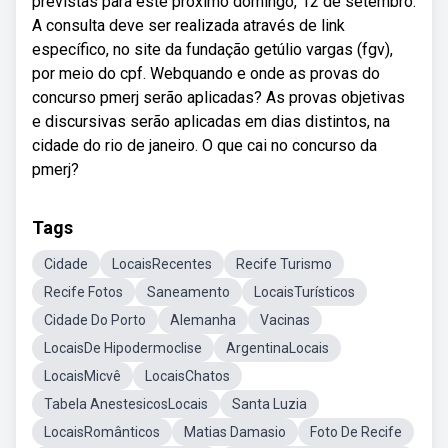
previstas para este próximo domingo, 12 de setembro.
A consulta deve ser realizada através de link
específico, no site da fundação getúlio vargas (fgv),
por meio do cpf. Webquando e onde as provas do
concurso pmerj serão aplicadas? As provas objetivas
e discursivas serão aplicadas em dias distintos, na
cidade do rio de janeiro. O que cai no concurso da
pmerj?
Tags
Cidade
LocaisRecentes
Recife Turismo
Recife Fotos
Saneamento
LocaisTurísticos
Cidade Do Porto
Alemanha
Vacinas
LocaisDe Hipodermoclise
ArgentinaLocais
LocaisMicvê
LocaisChatos
Tabela AnestesicosLocais
Santa Luzia
LocaisRomânticos
Matias Damasio
Foto De Recife