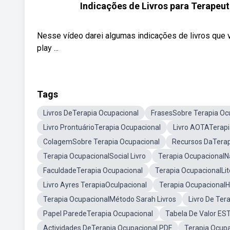
Indicações de Livros para Terapeu
Nesse vídeo darei algumas indicações de livros que v
play ...
Tags
Livros DeTerapia Ocupacional
FrasesSobre Terapia Oc
Livro ProntuárioTerapia Ocupacional
Livro AOTATerapi
ColagemSobre Terapia Ocupacional
Recursos DaTerap
Terapia OcupacionalSocial Livro
Terapia OcupacionalN
FaculdadeTerapia Ocupacional
Terapia OcupacionalLit
Livro Ayres TerapiaOculpacional
Terapia OcupacionalHi
Terapia OcupacionalMétodo Sarah Livros
Livro De Ter
Papel ParedeTerapia Ocupacional
Tabela De Valor ES
Actividades DeTerapia Ocupacional PDF
Terapia Ocup