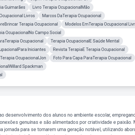
via Guimarães
Livro Terapia OcupacionalMão
Ocupacional Livros
Marcos DaTerapia Ocupacional
breBrincar Terapia Ocupacional
Modelos EmTerapia Ocupacional Liv
apia OcupacionalNo Campo Social
raTerapia Ocupacional
Terapia OcupacionalE Saúde Mental
upacionalPara Iniciantes
Revista TerapiaE Terapia Ocupacional
 Terapia OcupacionalJon
Foto Para Capa ParaTerapia Ocupacional
ionalWillard Spackman
al
 ao desenvolvimento dos alunos no ambiente escolar, empregan
nexões genuínas e são alimentados por criatividade e paixão. 
a jornada para se tornarem uma geração notável, utilizando abo