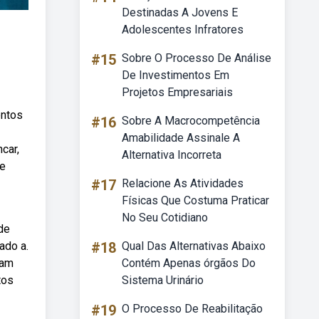
Destinadas A Jovens E
Adolescentes Infratores
#15
Sobre O Processo De Análise
De Investimentos Em
Projetos Empresariais
entos
#16
Sobre A Macrocompetência
Amabilidade Assinale A
car,
Alternativa Incorreta
de
#17
Relacione As Atividades
Físicas Que Costuma Praticar
No Seu Cotidiano
de
ado a.
#18
Qual Das Alternativas Abaixo
dam
Contém Apenas órgãos Do
tos
Sistema Urinário
#19
O Processo De Reabilitação