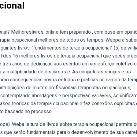
cional
onal? Melhoreslivros. online tem preparado , com base em opini
e terapia ocupacional melhores de todos os tempos. Webpara sabe
intes livros: “fundamentos de terapia ocupacional” (5) de willi
el dos 16 melhores livros de terapia ocupacional que vocês pre
ase três anos de dedicação aos escritos em um esforço coletivo 
r a multiplicidade de discursos e. As conjunturas sociais e os
omo consequências novos estudos e práticas no campo da tera
ntribuições de muitos profissionais terapeutas ocupacionais,
 contemplando abordagens e perspectivas variáveis, se unifica
ses teóricas da terapia ocupacional e faz conexões explícitas 
ente baseado no processo:
). Weba leitura de livros sobre terapia ocupacional permite q
os que serão fundamentais para o desenvolvimento de sua carrei