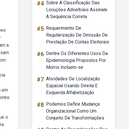
#4
Sobre A Classificação Das
Locuções Adverbiais Assinale
A Sequência Correta
#5
Requerimento De
ões
Regularização De Omissão De
r
Prestação De Contas Eleitorais
am a.
cisam
#6
Dentre Os Diferentes Usos Da
com
Epidemiologia Propostos Por
Morris Incluem-se
pia
#7
Atividades De Localização
Espacial Usando Direita E
m em
Esquerda Alfabetização
entre
#8
Podemos Definir Mudança
Organizacional Como Um
ue o
Conjunto De Transformações
ra.