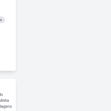
ro
do
Minha
rdagens