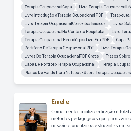
Terapia OcupacionalCapa
Livro Terapia OcupacionalLí
Livro Introdução aTerapia Ocupacional PDF
Terapeuta 
Livro Terapia OcupacionalConceitos Básicos
Livros So
Terapia OcupacionalNo Contexto Hospitalar
Livro Ter
Terapia Ocupacional Neurológica LivroEm PDF
Capa Pa
Portiforio DeTerapia Ocupacional PDF
Livro Terapia Oc
Livros De Terapia OcupacionalPDF Gratis
Frases Sobre
Capa De PortfólioTerapia Ocupacional
Terapia Ocupac
Planos De Fundo Para NotebookSobre Terapia Ocupacion
Emelie
Como mentor, minha dedicação é total
métodos pedagógicos que priorizam co
missão é orientar os estudantes em su