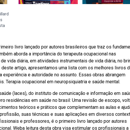
llard
es
sta
imeiro livro lançado por autores brasileiros que traz os fundam
ambém aborda a importância do terapeuta ocupacional nas
vida diária, em atividades instrumentais de vida diária, no brin
o deste artigo, apresentamos uma lista com os melhores livros 
a experiência e autoridade no assunto. Essas obras abrangem
s. Terapia ocupacional em neuropsiquiatria e saúde mental.
aúde (laces), do instituto de comunicação e informação em saú
o livro residências em saúde no brasil: Uma revisão de escopo, volt
cimentos teóricos e práticos que complementam as aulas e aju
rofissão, suas técnicas e suas aplicações em diversos contex
sionais e professores, é o primeiro livro lançado por autores
ional. Weba leitura desta obra visa estimular os profissionais a