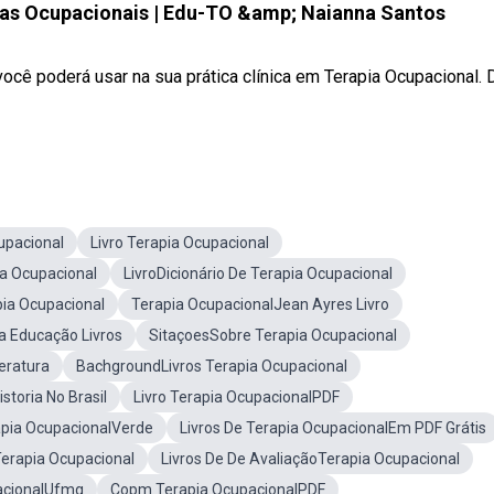
tas Ocupacionais | Edu-TO &amp; Naianna Santos
ocê poderá usar na sua prática clínica em Terapia Ocupacional. 
upacional
Livro Terapia Ocupacional
a Ocupacional
LivroDicionário De Terapia Ocupacional
ia Ocupacional
Terapia OcupacionalJean Ayres Livro
a Educação Livros
SitaçoesSobre Terapia Ocupacional
eratura
BachgroundLivros Terapia Ocupacional
storia No Brasil
Livro Terapia OcupacionalPDF
apia OcupacionalVerde
Livros De Terapia OcupacionalEm PDF Grátis
Terapia Ocupacional
Livros De De AvaliaçãoTerapia Ocupacional
acionalUfmg
Copm Terapia OcupacionalPDF