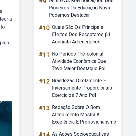
#9
Dentre As Reivindicações Dos
Pioneiros Da Educação Nova
da
Podemos Destacar
teoria
nto
#10
Quais São Os Principais
Efeitos Dos Receptores β1
Agonista Adrenérgicos
mpaio
#11
No Período Pré-colonial
Atividade Econômica Que
Teve Maior Destaque Foi
#12
Grandezas Diretamente E
Inversamente Proporcionais
Exercícios 7 Ano Pdf
#13
Redação Sobre O Bom
Atendimento Mostra A
Excelência E Profissionalismo
#14
As Ações Socioeducativas