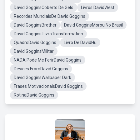
David GogginsCoberto De Gelo
Livros DavidWest
Recordes MundiaisDe David Goggins
David GogginsBrother
David GogginsMorou No Brasil
David Goggins LivroTransformation
QuadroDavid Goggins
Livro De DavidHu
David GogginsMilitar
NADA Pode Me FerirDavid Goggins
Devices FromDavid Goggins
David GogginsWallpaper Dark
Frases MotivacionaisDavid Goggins
RotinaDavid Goggins