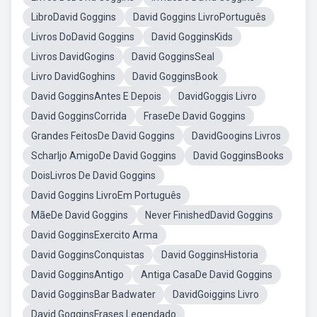
LibroDavid Goggins
David Goggins LivroPortuguês
Livros DoDavid Goggins
David GogginsKids
Livros DavidGogins
David GogginsSeal
Livro DavidGoghins
David GogginsBook
David GogginsAntes E Depois
DavidGoggis Livro
David GogginsCorrida
FraseDe David Goggins
Grandes FeitosDe David Goggins
DavidGoogins Livros
Scharljo AmigoDe David Goggins
David GogginsBooks
DoisLivros De David Goggins
David Goggins LivroEm Português
MãeDe David Goggins
Never FinishedDavid Goggins
David GogginsExercito Arma
David GogginsConquistas
David GogginsHistoria
David GogginsAntigo
Antiga CasaDe David Goggins
David GogginsBar Badwater
DavidGoiggins Livro
David GogginsFrases Legendado