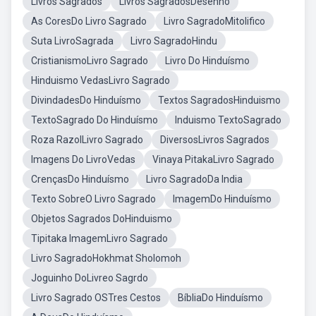
Livros Sagrados
Livros SagradosDesenho
As CoresDo Livro Sagrado
Livro SagradoMitolifico
Suta LivroSagrada
Livro SagradoHindu
CristianismoLivro Sagrado
Livro Do Hinduísmo
Hinduismo VedasLivro Sagrado
DivindadesDo Hinduísmo
Textos SagradosHinduismo
TextoSagrado Do Hinduísmo
Induismo TextoSagrado
Roza RazolLivro Sagrado
DiversosLivros Sagrados
Imagens Do LivroVedas
Vinaya PitakaLivro Sagrado
CrençasDo Hinduísmo
Livro SagradoDa India
Texto SobreO Livro Sagrado
ImagemDo Hinduísmo
Objetos Sagrados DoHinduismo
Tipitaka ImagemLivro Sagrado
Livro SagradoHokhmat Sholomoh
Joguinho DoLivreo Sagrdo
Livro Sagrado OSTres Cestos
BíbliaDo Hinduísmo