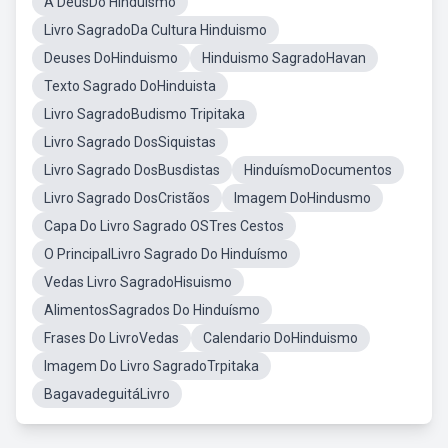
A DeusDo Hinduísmo
Livro SagradoDa Cultura Hinduismo
Deuses DoHinduismo
Hinduismo SagradoHavan
Texto Sagrado DoHinduista
Livro SagradoBudismo Tripitaka
Livro Sagrado DosSiquistas
Livro Sagrado DosBusdistas
HinduísmoDocumentos
Livro Sagrado DosCristãos
Imagem DoHindusmo
Capa Do Livro Sagrado OSTres Cestos
O PrincipalLivro Sagrado Do Hinduísmo
Vedas Livro SagradoHisuismo
AlimentosSagrados Do Hinduísmo
Frases Do LivroVedas
Calendario DoHinduismo
Imagem Do Livro SagradoTrpitaka
BagavadeguitáLivro