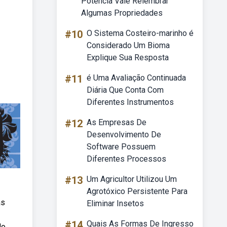
Potência Vale Relembrar
Algumas Propriedades
#10
O Sistema Costeiro-marinho é
Considerado Um Bioma
Explique Sua Resposta
#11
é Uma Avaliação Continuada
Diária Que Conta Com
Diferentes Instrumentos
#12
As Empresas De
Desenvolvimento De
Software Possuem
Diferentes Processos
#13
Um Agricultor Utilizou Um
Agrotóxico Persistente Para
as
Eliminar Insetos
#14
Quais As Formas De Ingresso
do