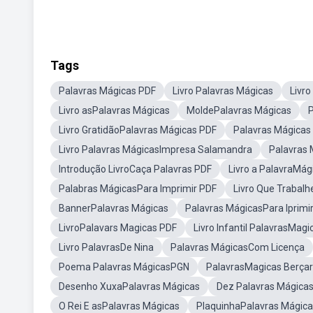
Tags
Palavras Mágicas PDF
Livro Palavras Mágicas
Livr
Livro asPalavras Mágicas
MoldePalavras Mágicas
P
Livro GratidãoPalavras Mágicas PDF
Palavras Mágicas L
Livro Palavras MágicasImpresa Salamandra
Palavras
Introdução LivroCaça Palavras PDF
Livro a PalavraMág
Palabras MágicasPara Imprimir PDF
Livro Que Trabalh
BannerPalavras Mágicas
Palavras MágicasPara Iprimi
LivroPalavars Magicas PDF
Livro Infantil PalavrasMagi
Livro PalavrasDe Nina
Palavras MágicasCom Licença
Poema Palavras MágicasPGN
PalavrasMagicas Berçar
Desenho XuxaPalavras Mágicas
Dez Palavras Mágicas
O Rei E asPalavras Mágicas
PlaquinhaPalavras Mágic