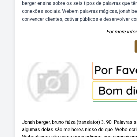
berger ensina sobre os seis tipos de palavras que tê
conexões sociais. Webem palavras mágicas, jonah ber
convencer clientes, cativar públicos e desenvolver c
For more infor
Jonah berger, bruno fiúza (translator) 3. 90. Palav
algumas delas são melhores nisso do que. Webo scribd
Webpalavras são como persuadimos, nos comunicamo