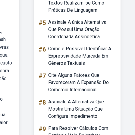
Textos Realizam-se Como
Práticas De Linguagem
#5
Assinale A única Alternativa
Que Possui Uma Oração
,
Coordenada Assindética
nah
avras
#6
Como é Possível Identificar A
que,
Expressividade Marcada Em
 custo
Gêneros Textuais
plora
#7
Cite Alguns Fatores Que
 são
Favoreceram A Expansão Do
Comércio Internacional
ão
#8
Assinale A Alternativa Que
Mostra Uma Situação Que
sua
Configura Impedimento
aior
#9
Para Resolver Cálculos Com