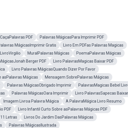
o CaçaPalavras PDF
Palavras MágicasPara Imprimir PDF
alavras MágicasImprimir Gratis
Livro Em PDFas Palavras Magicas
ivroVirgilio
MuralPalavras Mágicas
PoemaPalavras Mágicas
 MágicasJonah Berger PDF
Livro PalavrasMagicas Baixar PDF
ica
Livro Palavras MágicasQuando Dizer Por Favor
e asPalavras Mágicas
Mensagem SobrePalavras Mágicas
r
Palavras MágicasObrigado Imprimir
PalavrasMagicas Bebel Livr
cas
Palavras MágicasOara Imprimir
Livro PalavrasSapecas Baixa
Imagem Livroa Palavra Mágica
A PalavraMágica Livro Resumo
io PDF
Livro Infantil Curto Sobre asPalavras Mágicas PDF
11 Letras
Livros Do Jardim DasPalavras Mágicas
as
Palavras MágicasIlustrada