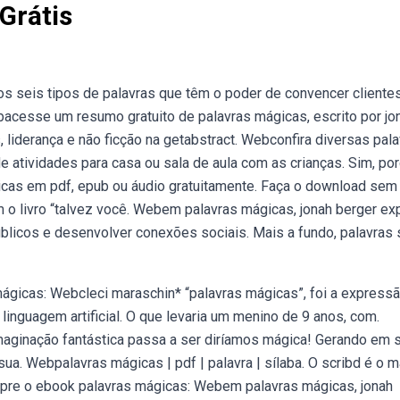
Grátis
s seis tipos de palavras que têm o poder de convencer clientes
bacesse um resumo gratuito de palavras mágicas, escrito por jo
 liderança e não ficção na getabstract. Webconfira diversas pal
e atividades para casa ou sala de aula com as crianças. Sim, por
ágicas em pdf, epub ou áudio gratuitamente. Faça o download sem
 o livro “talvez você. Webem palavras mágicas, jonah berger ex
públicos e desenvolver conexões sociais. Mais a fundo, palavras
mágicas: Webcleci maraschin* “palavras mágicas”, foi a express
linguagem artificial. O que levaria um menino de 9 anos, com.
ginação fantástica passa a ser diríamos mágica! Gerando em 
ua. Webpalavras mágicas | pdf | palavra | sílaba. O scribd é o m
mpre o ebook palavras mágicas: Webem palavras mágicas, jonah