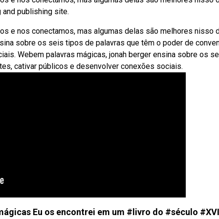
 and publishing site.
s e nos conectamos, mas algumas delas são melhores nisso 
sina sobre os seis tipos de palavras que têm o poder de conve
ciais. Webem palavras mágicas, jonah berger ensina sobre os se
tes, cativar públicos e desenvolver conexões sociais.
mágicas Eu os encontrei em um #livro do #século #XVII