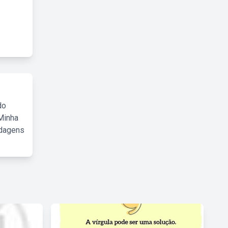
do
Minha
rdagens