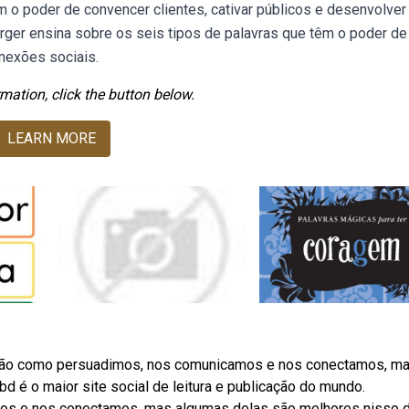
m o poder de convencer clientes, cativar públicos e desenvolver
ger ensina sobre os seis tipos de palavras que têm o poder de
onexões sociais.
mation, click the button below.
LEARN MORE
ras são como persuadimos, nos comunicamos e nos conectamos, m
 é o maior site social de leitura e publicação do mundo.
s e nos conectamos, mas algumas delas são melhores nisso 