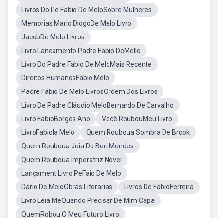
Livros Do Pe Fabio De MeloSobre Mulheres
Memorias Mario DiogoDe Melo Livro
JacobDe Melo Livros
Livro Lancamento Padre Fabio DeMello
Livro Do Padre Fábio De MeloMais Recente
Direitos HumanosFabio Melo
Padre Fábio De Melo LivrosOrdem Dos Livros
Livro De Padre Cláudio MeloBernardo De Carvalho
Livro FabioBorges Ano
Você RoubouMeu Livro
LivroFabiola Melo
Quem Rouboua Sombra De Brook
Quem Rouboua Joia Do Ben Mendes
Quem Rouboua Imperatriz Novel
Lançament Livro PeFaio De Melo
Dario De MeloObras Literarias
Livros De FabioFerreira
Livro Leia MeQuando Precisar De Mim Capa
QuemRobou O Meu Futuro Livro