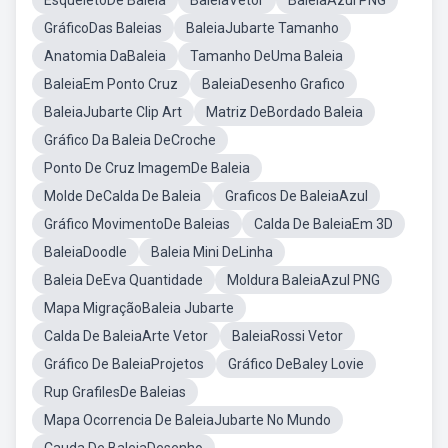
EsqueletoDe Baleia
BaleiaVetor
BaleiaAzul PNG
GráficoDas Baleias
BaleiaJubarte Tamanho
Anatomia DaBaleia
Tamanho DeUma Baleia
BaleiaEm Ponto Cruz
BaleiaDesenho Grafico
BaleiaJubarte Clip Art
Matriz DeBordado Baleia
Gráfico Da Baleia DeCroche
Ponto De Cruz ImagemDe Baleia
Molde DeCalda De Baleia
Graficos De BaleiaAzul
Gráfico MovimentoDe Baleias
Calda De BaleiaEm 3D
BaleiaDoodle
Baleia Mini DeLinha
Baleia DeEva Quantidade
Moldura BaleiaAzul PNG
Mapa MigraçãoBaleia Jubarte
Calda De BaleiaArte Vetor
BaleiaRossi Vetor
Gráfico De BaleiaProjetos
Gráfico DeBaley Lovie
Rup GrafilesDe Baleias
Mapa Ocorrencia De BaleiaJubarte No Mundo