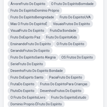
ÁrvoreFruto Do Espírito
O Fruto Do EspíritoBomdade
Fruto Do EspíritoDomínio Próprio
Fruto Do EspíritoBenignidade
Fruto Do EspiritoUVA
Mas O Fruto Do EspíritoÉ
VisuaisFrutos Do Espírito
VisualFruto Do Espírito
FrutoDa Bondade
Fruto DoEsprito Paz
Fruto Do EspiritoKids
EnsinandoFruto Do Espírito
O Fruto Do Espírito
GerandoFrutos Do Espirito
Fruto Do EspíritoSanto Alegria
OS Frutos Do Espirito
SerieFruto Do Espirito
DesenhoFruto Do Espirito Bondade
Fruto DoEspirto Santo
PaciaFruto Do Espirito
FrutaDo Espirito
Frutos Do EspíritoPara Crianças
FtutoDo Espirito
DesenhosFrutos Do Espírito
O Fruto Do EspíritoLivro
Fruto Do EspiritoEstudo
Dominio Proprio ÉFruto Do Espírito