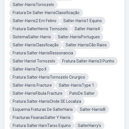
Salter-HarrisTornozelo
Fratura De Salter-HarrisClassificação
Salter-Harris2 Em Felino
Salter-Harris1 Equino
Fratura SalterHerris Tornozelo
Salter-Harris4
SistemaSalter-Harris
Salter-HarrisPortugues
Salter-HarrisClassficação
Salter-HarrisCão Raiox
Fratura Salter-HarrisRessonancia
Salter HarrisI Tornozelo
Fratura Salter-Harris3 Punho
Salter-HarrisTipo II
Fratura Salter-HarrisTornozelo Cirurgico
Salter-Harris Fracture
Salter-HarrisType 1
Salter-HarrisFibula Fracture
PatoDe Salter
Fratura Salter-HarrisOnde SE Localiza
Esquema Fraturas De SalterHaris
Salter-HarrisIII
Fracturas FisariasSalter Y Harris
Fratura Salter HarriTarso Equino
SalterHarry's