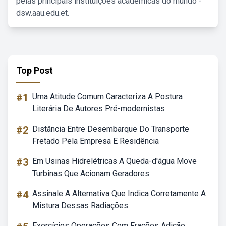
pelas principais instituições acadêmicas do mundo -
dsw.aau.edu.et.
Top Post
#1
Uma Atitude Comum Caracteriza A Postura
Literária De Autores Pré-modernistas
#2
Distância Entre Desembarque Do Transporte
Fretado Pela Empresa E Residência
#3
Em Usinas Hidrelétricas A Queda-d'água Move
Turbinas Que Acionam Geradores
#4
Assinale A Alternativa Que Indica Corretamente A
Mistura Dessas Radiações.
Exercícios Operações Com Frações Adição