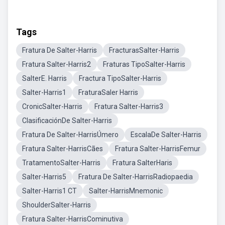
Tags
Fratura De Salter-Harris
FracturasSalter-Harris
Fratura Salter-Harris2
Fraturas TipoSalter-Harris
SalterE. Harris
Fractura TipoSalter-Harris
Salter-Harris1
FraturaSaler Harris
CronicSalter-Harris
Fratura Salter-Harris3
ClasificaciónDe Salter-Harris
Fratura De Salter-HarrisÚmero
EscalaDe Salter-Harris
Fratura Salter-HarrisCães
Fratura Salter-HarrisFemur
TratamentoSalter-Harris
Fratura SalterHaris
Salter-Harris5
Fratura De Salter-HarrisRadiopaedia
Salter-Harris1 CT
Salter-HarrisMnemonic
ShoulderSalter-Harris
Fratura Salter-HarrisCominutiva