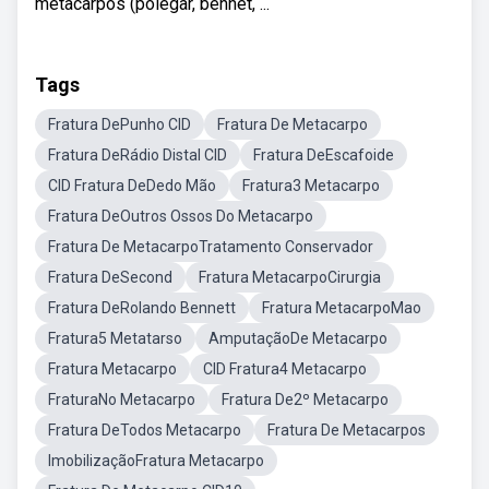
metacarpos (polegar, bennet, ...
Tags
Fratura DePunho CID
Fratura De Metacarpo
Fratura DeRádio Distal CID
Fratura DeEscafoide
CID Fratura DeDedo Mão
Fratura3 Metacarpo
Fratura DeOutros Ossos Do Metacarpo
Fratura De MetacarpoTratamento Conservador
Fratura DeSecond
Fratura MetacarpoCirurgia
Fratura DeRolando Bennett
Fratura MetacarpoMao
Fratura5 Metatarso
AmputaçãoDe Metacarpo
Fratura Metacarpo
CID Fratura4 Metacarpo
FraturaNo Metacarpo
Fratura De2º Metacarpo
Fratura DeTodos Metacarpo
Fratura De Metacarpos
ImobilizaçãoFratura Metacarpo