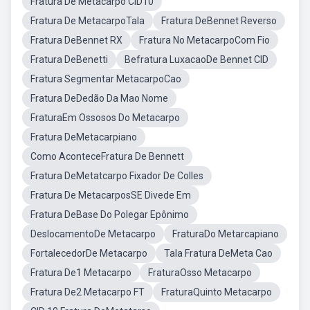
Fratura De Metacarpo CID10
Fratura De MetacarpoTala
Fratura DeBennet Reverso
Fratura DeBennet RX
Fratura No MetacarpoCom Fio
Fratura DeBenetti
Befratura LuxacaoDe Bennet CID
Fratura Segmentar MetacarpoCao
Fratura DeDedão Da Mao Nome
FraturaEm Ossosos Do Metacarpo
Fratura DeMetacarpiano
Como AconteceFratura De Bennett
Fratura DeMetatcarpo Fixador De Colles
Fratura De MetacarposSE Divede Em
Fratura DeBase Do Polegar Epônimo
DeslocamentoDe Metacarpo
FraturaDo Metarcapiano
FortalecedorDe Metacarpo
Tala Fratura DeMeta Cao
Fratura De1 Metacarpo
FraturaOsso Metacarpo
Fratura De2 Metacarpo FT
FraturaQuinto Metacarpo