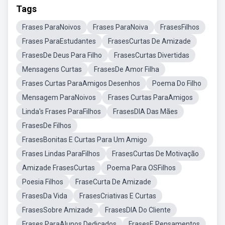
Tags
Frases ParaNoivos
Frases ParaNoiva
FrasesFilhos
Frases ParaEstudantes
FrasesCurtas De Amizade
FrasesDe Deus Para Filho
FrasesCurtas Divertidas
Mensagens Curtas
FrasesDe Amor Filha
Frases Curtas ParaAmigos Desenhos
Poema Do Filho
Mensagem ParaNoivos
Frases Curtas ParaAmigos
Linda's Frases ParaFilhos
FrasesDIA Das Mães
FrasesDe Filhos
FrasesBonitas E Curtas Para Um Amigo
Frases Lindas ParaFilhos
FrasesCurtas De Motivação
Amizade FrasesCurtas
Poema Para OSFilhos
Poesia Filhos
FraseCurta De Amizade
FrasesDa Vida
FrasesCriativas E Curtas
FrasesSobre Amizade
FrasesDIA Do Cliente
Frases ParaAlunos Dedicados
FrasesE Pensamentos