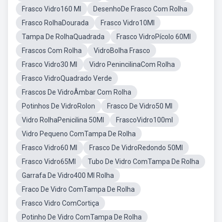
Frasco Vidro160 Ml
DesenhoDe Frasco Com Rolha
Frasco RolhaDourada
Frasco Vidro10Ml
Tampa De RolhaQuadrada
Frasco VidroPícolo 60Ml
Frascos Com Rolha
VidroBolha Frasco
Frasco Vidro30 Ml
Vidro PenincilinaCom Rolha
Frasco VidroQuadrado Verde
Frascos De VidroÂmbar Com Rolha
Potinhos De VidroRolon
Frasco De Vidro50 Ml
Vidro RolhaPenicilina 50Ml
FrascoVidro100ml
Vidro Pequeno ComTampa De Rolha
Frasco Vidro60 Ml
Frasco De VidroRedondo 50Ml
Frasco Vidro65Ml
Tubo De Vidro ComTampa De Rolha
Garrafa De Vidro400 Ml Rolha
Fraco De Vidro ComTampa De Rolha
Frasco Vidro ComCortiça
Potinho De Vidro ComTampa De Rolha