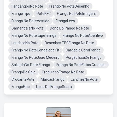
Fandango'sNo Pote
Frango No PoteDesenho
FrangoTipo
PoteKFC
Frango No PoteImagens
Frango No PoteVestido
FrangoLevo
SamanbaiaNo Pote
Dono DoFrango No Pote
Frango No PoteItapetininga
Frango No PoteAperitivo
LanchceNo Pote
Desenhos TEGFrango No Pote
Frango No PoteCongelado Fit
Cardapio ComFrango
Frango No PoteJoao Medeiro
Porção IscaDe Frango
SakladaNo Pote Frango
Frango No PoteFotos Grandes
FrangoDo Gojo
CroquinhoFrango No Pote
CrocantePote
MarcasFrango
LanchesNo Pote
FrangoFino
Iscas De FrangoSeara