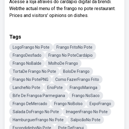
Acesse a loja através do cardápio digital da brendi.
Webthe actual menu of the frango no pote restaurant.
Prices and visitors' opinions on dishes.
Tags
LogoFrango No Pote
Frango FritoNo Pote
FrangoDesfiado
Frango No PoteCardápio
Frango NoBalde
MolhoDe Frango
TortaDe Frango No Pote
BoloDe Frango
Frango No PotePNG
Como FazerFrango Frito
LancheNo Pote
EnoPote
FrangoMaringa
Bife De Frangoa Parmegiana
Frango NoSaco
Frango DeMercado
Frango NoBolso
ExpoFrango
Salada DoFrango No Pote
ImagenFrango No Pote
HamburguerFrango No Pote
SalpicãoNo Pote
EscondidinhoNo Pote
Pote DeFranui