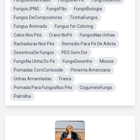
FungosDesenhado
FungosNo Pé
Fungi Desenho
FungosJPNG
FungoPão
FungoBiologia
Fungos DeCompositores
TirinhaFungos
Fungus Animado
Fungus for Coloring
Calos Nos Pés
Cravo NoPé
FungosNas Unhas
Rachaduras Nos Pés
Remedio Para Pe De Atleta
DesenhosDe Fungos
PES Sem Dor
FungoNa Unha Do Pe
FungoDesenho
Micose
Pomadas ComCorticoide
Pimenta Americana
Unhas Amareladas
Frieira
Pomada Para FungosNos Pés
CogumeloFungo
Palmilha