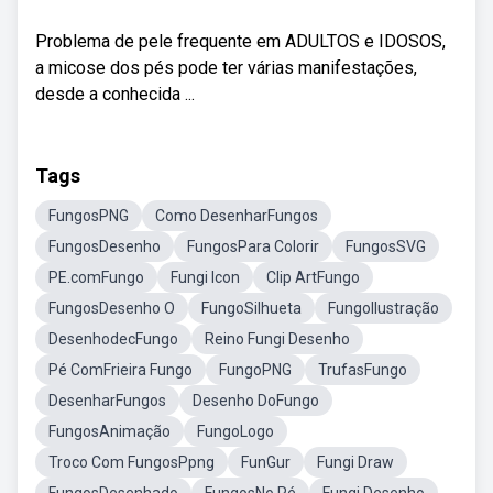
Problema de pele frequente em ADULTOS e IDOSOS,
a micose dos pés pode ter várias manifestações,
desde a conhecida ...
Tags
FungosPNG
Como DesenharFungos
FungosDesenho
FungosPara Colorir
FungosSVG
PE.comFungo
Fungi Icon
Clip ArtFungo
FungosDesenho O
FungoSilhueta
FungoIlustração
DesenhodecFungo
Reino Fungi Desenho
Pé ComFrieira Fungo
FungoPNG
TrufasFungo
DesenharFungos
Desenho DoFungo
FungosAnimação
FungoLogo
Troco Com FungosPpng
FunGur
Fungi Draw