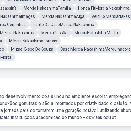
Mercia NakashimaEvandro
MerciaE Mizael
ssassin's
Mercia NakashimaFamilia
Honda FitMercia Nakashima
 NakashimaImages
Mercia NakashimaAlga
Veiculo MersiaNakas
reu Corpinhos
Perito Do CasoMercia Nakashima
oMercia Nakashima
MerciaPessôa
MerciaNatashiba Morta
a
Mércia NakashimaJornais
spo
Mizael Bispo De Souza
Caso Mercia NakashimaMergulhadore
 Morta
 ao desenvolvimento dos alunos no ambiente escolar, empregan
nexões genuínas e são alimentados por criatividade e paixão. 
a jornada para se tornarem uma geração notável, utilizando abo
ipais instituições acadêmicas do mundo - dsw.aau.edu.et.