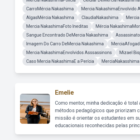
Mercia NakashimaPolicia
Celular DeMercia Nakashima
CarroMércia Nakashima
Mercia NakashimaEnvolvido A
AlgasMércia Nakashima
ClaudiaNakashima
Mercia
Mercia NakashimaFoto Ineditas
Mércia NakashimaMor
Sangue Encontrado DeMercia Nakashima
Assassinat
Imagem Do Carro DeMercia Nakashima
MerciaAfogad
Mercia NakashimaEnvolvidos Asssassinons
Mizael Bi
Caso Mercia NakashimaE a Perícia
MerciaNakasshima
Emelie
Como mentor, minha dedicação é total
métodos pedagógicos que priorizam co
missão é orientar os estudantes em su
educacionais reconhecidas pelas princ