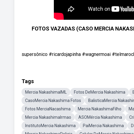
FOTOS VAZADAS (CASO MERCIA NAKASH
supersônico #ricardojapinha #wagnermoai #telmaro
Tags
Mercia NakashimaIML
Fotos DeMercia Nakashima
CasoMercia Nakashima Fotos
BalisticaMercia Nakash
Fotos MerciaNacashima
Mercia NakashimaFilho
Ma
Mercia NakashimaIrmao
ASOMércia Nakashima
Cr
InstitutoMercia Nakashima
PaiMercia Nakashima
D