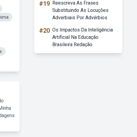
#19
Reescreva As Frases
Substituindo As Locuções
hima
Adverbiais Por Advérbios
#20
Os Impactos Da Inteligência
Artificial Na Educação
Brasileira Redação
s
do
Minha
rdagens