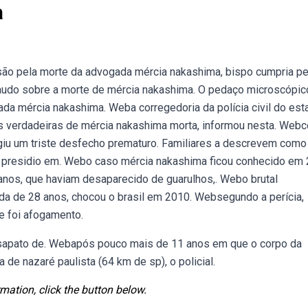
a
o pela morte da advogada mércia nakashima, bispo cumpria pe
 laudo sobre a morte de mércia nakashima. O pedaço microscópic
ada mércia nakashima. Weba corregedoria da polícia civil do est
os verdadeiras de mércia nakashima morta, informou nesta. Web
ngiu um triste desfecho prematuro. Familiares a descrevem como
m presidio em. Webo caso mércia nakashima ficou conhecido em 
anos, que haviam desaparecido de guarulhos,. Webo brutal
a de 28 anos, chocou o brasil em 2010. Websegundo a perícia,
te foi afogamento.
sapato de. Webapós pouco mais de 11 anos em que o corpo da
de nazaré paulista (64 km de sp), o policial.
mation, click the button below.