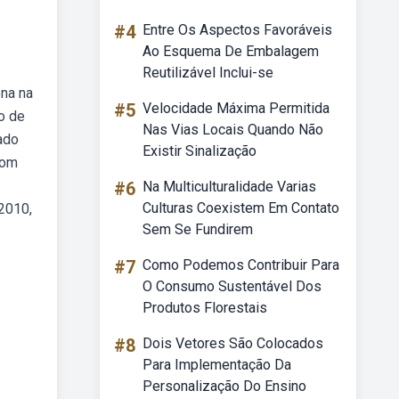
#4
Entre Os Aspectos Favoráveis
Ao Esquema De Embalagem
Reutilizável Inclui-se
na na
#5
Velocidade Máxima Permitida
o de
Nas Vias Locais Quando Não
ado
Existir Sinalização
com
#6
Na Multiculturalidade Varias
Culturas Coexistem Em Contato
2010,
Sem Se Fundirem
#7
Como Podemos Contribuir Para
O Consumo Sustentável Dos
Produtos Florestais
#8
Dois Vetores São Colocados
Para Implementação Da
Personalização Do Ensino