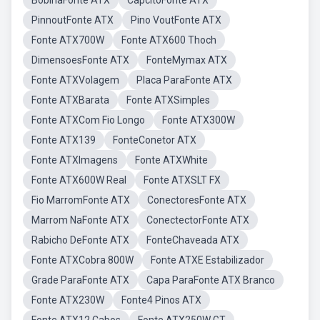
BobinaFonte ATX
CapcitoFonte ATX
PinnoutFonte ATX
Pino VoutFonte ATX
Fonte ATX700W
Fonte ATX600 Thoch
DimensoesFonte ATX
FonteMymax ATX
Fonte ATXVolagem
Placa ParaFonte ATX
Fonte ATXBarata
Fonte ATXSimples
Fonte ATXCom Fio Longo
Fonte ATX300W
Fonte ATX139
FonteConetor ATX
Fonte ATXImagens
Fonte ATXWhite
Fonte ATX600W Real
Fonte ATXSLT FX
Fio MarromFonte ATX
ConectoresFonte ATX
Marrom NaFonte ATX
ConectectorFonte ATX
Rabicho DeFonte ATX
FonteChaveada ATX
Fonte ATXCobra 800W
Fonte ATXE Estabilizador
Grade ParaFonte ATX
Capa ParaFonte ATX Branco
Fonte ATX230W
Fonte4 Pinos ATX