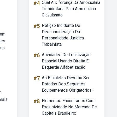
#4
Qual A Diferença Da Amoxicilina
Tri-hidratada Para Amoxicilina
Clavulanato
#5
Petição Incidente De
Desconsideração Da
sem
Personalidade Jurídica
tes
Trabalhista
ais
#6
Atividades De Localização
Espacial Usando Direita E
Esquerda Alfabetização
#7
As Bicicletas Deverão Ser
Dotadas Dos Seguintes
Equipamentos Obrigatórios:
 1
 mais
#8
Elementos Encontrados Com
Exclusividade No Mercado De
Capitais Brasileiro: