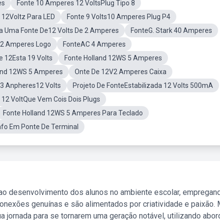
es
Fonte 10 Amperes 12 VoltsPlug Tipo 8
 12Voltz Para LED
Fonte 9 Volts10 Amperes Plug P4
a Uma Fonte De12 Volts De 2 Amperes
FonteG. Stark 40 Amperes
V2 Amperes Logo
FonteAC 4 Amperes
e 12Esta 19 Volts
Fonte Holland 12WS 5 Amperes
and 12WS 5 Amperes
Onte De 12V2 Amperes Caixa
 3 Anpheres12 Volts
Projeto De FonteEstabilizada 12 Volts 500mA
12 VoltQue Vem Cois Dois Plugs
Fonte Holland 12WS 5 Amperes Para Teclado
afo Em Ponte De Terminal
 ao desenvolvimento dos alunos no ambiente escolar, empregan
nexões genuínas e são alimentados por criatividade e paixão. 
a jornada para se tornarem uma geração notável, utilizando abo