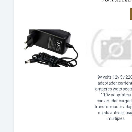
9v volts 12v 5v 22
adaptador corrien
amperes wats sect
110v adaptateur
convertidor cargad
transformador adap
eclats antivols us
multiples