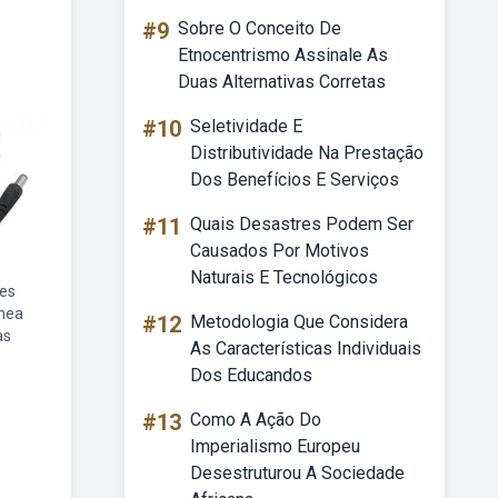
#9
Sobre O Conceito De
Etnocentrismo Assinale As
Duas Alternativas Corretas
#10
Seletividade E
Distributividade Na Prestação
Dos Benefícios E Serviços
#11
Quais Desastres Podem Ser
Causados Por Motivos
Naturais E Tecnológicos
res
emea
#12
Metodologia Que Considera
as
As Características Individuais
Dos Educandos
#13
Como A Ação Do
Imperialismo Europeu
Desestruturou A Sociedade