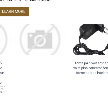
LEARN MORE
0v
fonte p4 bivolt ampe
te
volts pino conector f
eur
borne padrao intelbr
or
tor
os