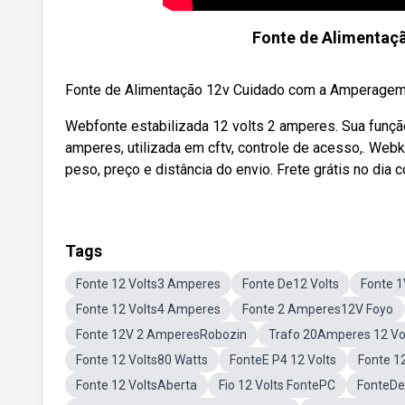
Fonte de Alimentaç
Fonte de Alimentação 12v Cuidado com a Amperag
Webfonte estabilizada 12 volts 2 amperes. Sua funçã
amperes, utilizada em cftv, controle de acesso,. Webki
peso, preço e distância do envio. Frete grátis no dia
Tags
Fonte 12 Volts3 Amperes
Fonte De12 Volts
Fonte 1
Fonte 12 Volts4 Amperes
Fonte 2 Amperes12V Foyo
Fonte 12V 2 AmperesRobozin
Trafo 20Amperes 12 Vo
Fonte 12 Volts80 Watts
FonteE P4 12 Volts
Fonte 12
Fonte 12 VoltsAberta
Fio 12 Volts FontePC
FonteDe