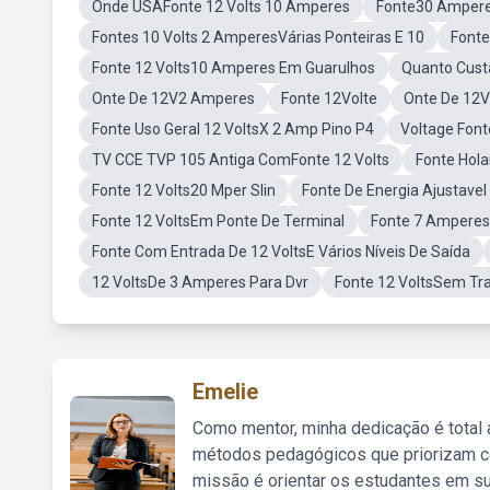
Onde USAFonte 12 Volts 10 Amperes
Fonte30 Amper
Fontes 10 Volts 2 AmperesVárias Ponteiras E 10
Fonte
Fonte 12 Volts10 Amperes Em Guarulhos
Quanto Cust
Onte De 12V2 Amperes
Fonte 12Volte
Onte De 12
Fonte Uso Geral 12 VoltsX 2 Amp Pino P4
Voltage Font
TV CCE TVP 105 Antiga ComFonte 12 Volts
Fonte Hol
Fonte 12 Volts20 Mper Slin
Fonte De Energia Ajustavel
Fonte 12 VoltsEm Ponte De Terminal
Fonte 7 Amperes 
Fonte Com Entrada De 12 VoltsE Vários Níveis De Saída
12 VoltsDe 3 Amperes Para Dvr
Fonte 12 VoltsSem Tr
Emelie
Como mentor, minha dedicação é total
métodos pedagógicos que priorizam co
missão é orientar os estudantes em su