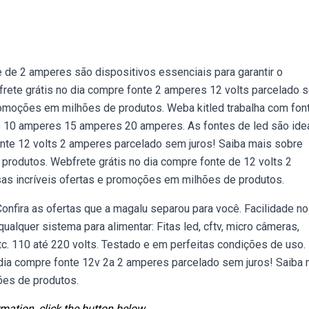
de 2 amperes são dispositivos essenciais para garantir o
rete grátis no dia compre fonte 2 amperes 12 volts parcelado 
promoções em milhões de produtos. Weba kitled trabalha com fon
 10 amperes 15 amperes 20 amperes. As fontes de led são ide
fonte 12 volts 2 amperes parcelado sem juros! Saiba mais sobre
produtos. Webfrete grátis no dia compre fonte de 12 volts 2
as incríveis ofertas e promoções em milhões de produtos.
nfira as ofertas que a magalu separou para você. Facilidade no
lquer sistema para alimentar: Fitas led, cftv, micro câmeras,
c. 110 até 220 volts. Testado e em perfeitas condições de uso.
 dia compre fonte 12v 2a 2 amperes parcelado sem juros! Saiba
ões de produtos.
mation, click the button below.