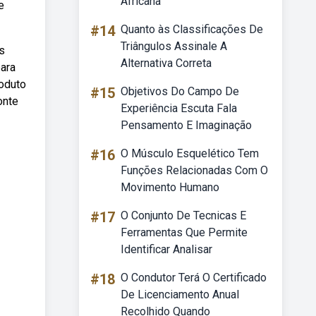
Africana
e
#14
Quanto às Classificações De
Triângulos Assinale A
s
Alternativa Correta
ara
roduto
#15
Objetivos Do Campo De
onte
Experiência Escuta Fala
Pensamento E Imaginação
#16
O Músculo Esquelético Tem
Funções Relacionadas Com O
Movimento Humano
#17
O Conjunto De Tecnicas E
Ferramentas Que Permite
Identificar Analisar
#18
O Condutor Terá O Certificado
De Licenciamento Anual
Recolhido Quando