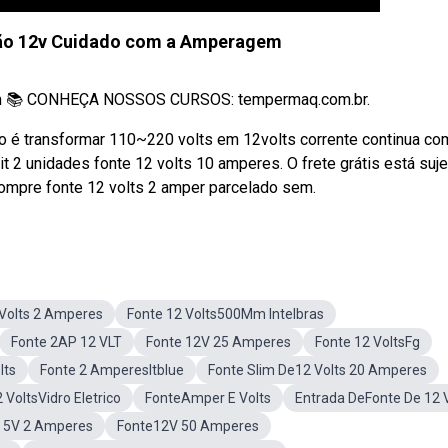
ão 12v Cuidado com a Amperagem
em 📚 CONHEÇA NOSSOS CURSOS: tempermaq.com.br.
o é transformar 110~220 volts em 12volts corrente continua co
t 2 unidades fonte 12 volts 10 amperes. O frete grátis está suje
 compre fonte 12 volts 2 amper parcelado sem.
Volts 2 Amperes
Fonte 12 Volts500Mm Intelbras
Fonte 2AP 12 VLT
Fonte 12V 25 Amperes
Fonte 12 VoltsFg
lts
Fonte 2 AmperesItblue
Fonte Slim De12 Volts 20 Amperes
 VoltsVidro Eletrico
FonteAmper E Volts
Entrada DeFonte De 12 
 5V 2 Amperes
Fonte12V 50 Amperes