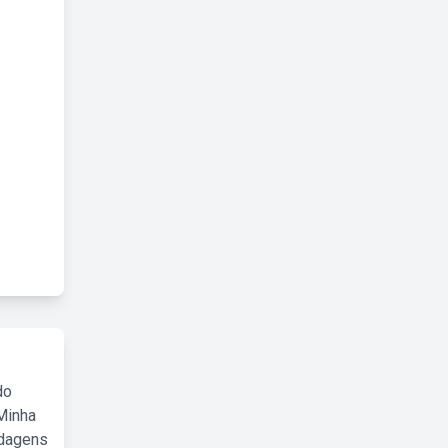
do
Minha
rdagens