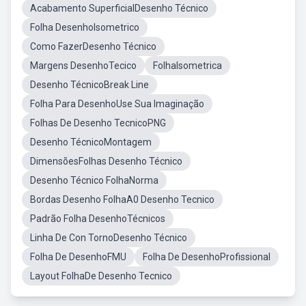
Acabamento SuperficialDesenho Técnico
Folha DesenhoIsometrico
Como FazerDesenho Técnico
Margens DesenhoTecico
FolhaIsometrica
Desenho TécnicoBreak Line
Folha Para DesenhoUse Sua Imaginação
Folhas De Desenho TecnicoPNG
Desenho TécnicoMontagem
DimensõesFolhas Desenho Técnico
Desenho Técnico FolhaNorma
Bordas Desenho FolhaA0 Desenho Tecnico
Padrão Folha DesenhoTécnicos
Linha De Con TornoDesenho Técnico
Folha De DesenhoFMU
Folha De DesenhoProfissional
Layout FolhaDe Desenho Tecnico