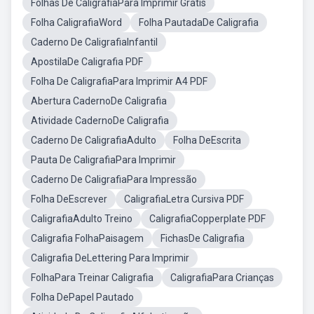
Folhas De CaligrafiaPara Imprimir Gratis
Folha CaligrafiaWord
Folha PautadaDe Caligrafia
Caderno De CaligrafiaInfantil
ApostilaDe Caligrafia PDF
Folha De CaligrafiaPara Imprimir A4 PDF
Abertura CadernoDe Caligrafia
Atividade CadernoDe Caligrafia
Caderno De CaligrafiaAdulto
Folha DeEscrita
Pauta De CaligrafiaPara Imprimir
Caderno De CaligrafiaPara Impressão
Folha DeEscrever
CaligrafiaLetra Cursiva PDF
CaligrafiaAdulto Treino
CaligrafiaCopperplate PDF
Caligrafia FolhaPaisagem
FichasDe Caligrafia
Caligrafia DeLettering Para Imprimir
FolhaPara Treinar Caligrafia
CaligrafiaPara Crianças
Folha DePapel Pautado