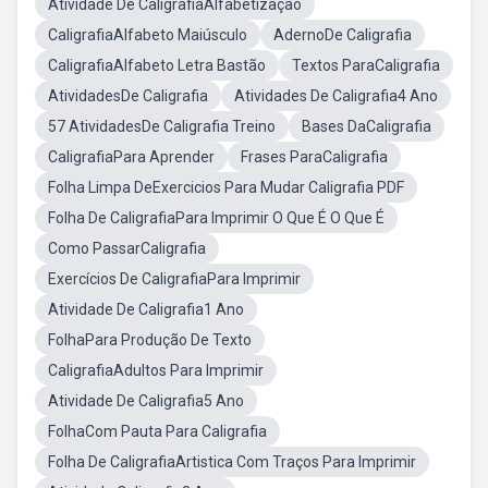
Atividade De CaligrafiaAlfabetização
CaligrafiaAlfabeto Maiúsculo
AdernoDe Caligrafia
CaligrafiaAlfabeto Letra Bastão
Textos ParaCaligrafia
AtividadesDe Caligrafia
Atividades De Caligrafia4 Ano
57 AtividadesDe Caligrafia Treino
Bases DaCaligrafia
CaligrafiaPara Aprender
Frases ParaCaligrafia
Folha Limpa DeExercicios Para Mudar Caligrafia PDF
Folha De CaligrafiaPara Imprimir O Que É O Que É
Como PassarCaligrafia
Exercícios De CaligrafiaPara Imprimir
Atividade De Caligrafia1 Ano
FolhaPara Produção De Texto
CaligrafiaAdultos Para Imprimir
Atividade De Caligrafia5 Ano
FolhaCom Pauta Para Caligrafia
Folha De CaligrafiaArtistica Com Traços Para Imprimir