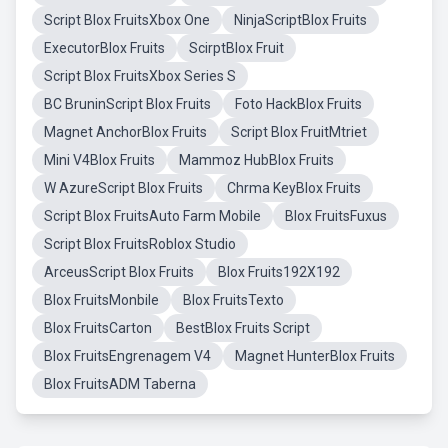
Script Blox FruitsXbox One
NinjaScriptBlox Fruits
ExecutorBlox Fruits
ScirptBlox Fruit
Script Blox FruitsXbox Series S
BC BruninScript Blox Fruits
Foto HackBlox Fruits
Magnet AnchorBlox Fruits
Script Blox FruitMtriet
Mini V4Blox Fruits
Mammoz HubBlox Fruits
W AzureScript Blox Fruits
Chrma KeyBlox Fruits
Script Blox FruitsAuto Farm Mobile
Blox FruitsFuxus
Script Blox FruitsRoblox Studio
ArceusScript Blox Fruits
Blox Fruits192X192
Blox FruitsMonbile
Blox FruitsTexto
Blox FruitsCarton
BestBlox Fruits Script
Blox FruitsEngrenagem V4
Magnet HunterBlox Fruits
Blox FruitsADM Taberna