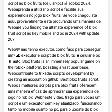
script no blox fruits (celular/pc) 🍎 roblox 2024.
Webaprenda a utilizar o script e facilite sua
experiência no jogo blox fruits. Se você chegou até
aqui, provavelmente está procurando uma maneira de.
Webare you finding the ultimate experience of blox
fruit script no key mobile and pc in 2024 with update
20?
Web💬 não tenho executor, como faço para conseguir
um? 🌊 executor e script de blox fruits 🔥celular e pc
📱 auto. Blox fruits is an immensely popular game on
the roblox platform, boasting a vast user base.
Webcontribute to trixade/scripts development by
creating an account on github. Best blox fruits script.
Webos melhores scripts para blox fruits oferecem
uma maneira eficaz de aprimorar sua experiência de
jogo no roblox. Webneste vídeo, trago para vocês um
script e um executor sem key atualizado, funcionando
tanto no mobile quanto no pc, para o update do blox