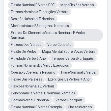
Flexão Nominal E VerbalPDF
MapaFlexões Verbais
Formas Nominais ELocuções Verbais
DesinênciaVerbal E Nominal
Morfossintaxe ESintagmas Nominais
Exercio De ClomentosVerbais Nominais E Verbo
Nominais
Flexoes Dos Verbos
Verbo Conceito
Flexão Do Verbo
Mapa Mental Sobre VozesVerbais
Atividade Verbo 6 Ano
Tempos VerbaisPortuguês
Formas NominaisDo Verbo Exercícios
Coesão ECoerência Resumo
FraseNominal E Verbal
Flexão Das Palavras
Exercícios DeVerbos 4 Ano
FlexçoesNominais E Verbais
Concordancia Verbal E NominalExemplos
FleexaoVerbal E Nominal
Verbos Principais
Flexao Nominal E VerbalExemplo
ClassesVerbais