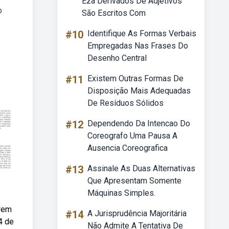
Eza Derivados De Adjetivos
o
São Escritos Com
#10
Identifique As Formas Verbais
Empregadas Nas Frases Do
Desenho Central
#11
Existem Outras Formas De
Disposição Mais Adequadas
De Resíduos Sólidos
#12
Dependendo Da Intencao Do
Coreografo Uma Pausa A
Ausencia Coreografica
#13
Assinale As Duas Alternativas
Que Apresentam Somente
Máquinas Simples.
erem
#14
A Jurisprudência Majoritária
4 de
Não Admite A Tentativa De