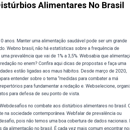
stúrbios Alimentares No Brasil
10 anos. Manter uma alimentação saudável pode ser um grande
 do. Webno brasil, não há estatísticas sobre a frequência de
 uma prevalência que vai de 1% a 3,5%. Websabia que alimentaç
e redação no enem? Confira aqui dicas de propostas e faça uma
idades estão ligadas aos maus hábitos. Desde março de 2020,
ebpara entender sobre o tema “medidas para combater a má
 repertórios para fundamentar a redação e. Webselecione, organ
atos para defesa de seu ponto de vista.
Webdesafios no combate aos distúrbios alimentares no brasil. 
te na sociedade contemporânea. Webfalar de prevalência ou
 desafio, pois não temos uma boa cobertura de dados nacionais.
s da alimentação no brasil. É cada vez mais comum encontrar no