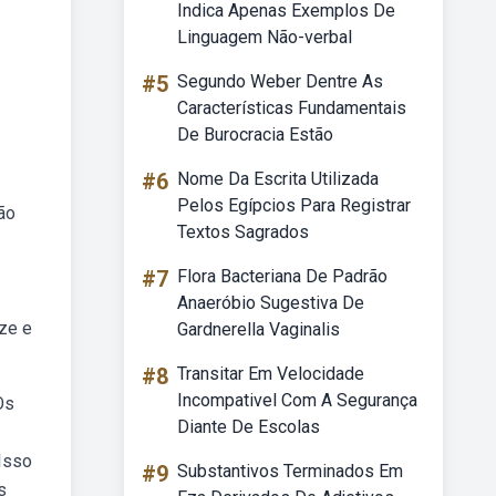
Indica Apenas Exemplos De
Linguagem Não-verbal
#5
Segundo Weber Dentre As
Características Fundamentais
De Burocracia Estão
#6
Nome Da Escrita Utilizada
Pelos Egípcios Para Registrar
ão
Textos Sagrados
#7
Flora Bacteriana De Padrão
Anaeróbio Sugestiva De
ize e
Gardnerella Vaginalis
#8
Transitar Em Velocidade
Incompativel Com A Segurança
Os
Diante De Escolas
 Isso
#9
Substantivos Terminados Em
s