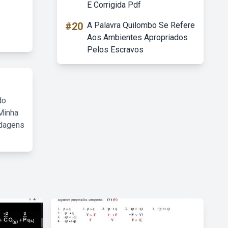
E Corrigida Pdf
#20
A Palavra Quilombo Se Refere
Aos Ambientes Apropriados
Pelos Escravos
do
Minha
rdagens