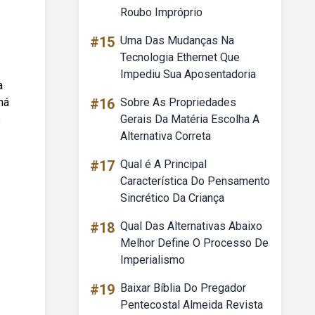
Roubo Impróprio
#15
Uma Das Mudanças Na
Tecnologia Ethernet Que
Impediu Sua Aposentadoria
a
má
#16
Sobre As Propriedades
s
Gerais Da Matéria Escolha A
Alternativa Correta
#17
Qual é A Principal
Característica Do Pensamento
Sincrético Da Criança
#18
Qual Das Alternativas Abaixo
Melhor Define O Processo De
Imperialismo
#19
Baixar Bíblia Do Pregador
Pentecostal Almeida Revista