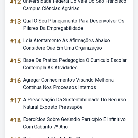
#12
Universidade Federal Do Vale Do São Francisco
Campus Ciências Agrárias
#13
Qual O Seu Planejamento Para Desenvolver Os
Pilares Da Empregabilidade
#14
Leia Atentamente As Afirmações Abaixo
Considere Que Em Uma Organização
#15
Base Da Pratica Pedagogica O Curriculo Escolar
Contempla As Atividades
#16
Agregar Conhecimentos Visando Melhoria
Contínua Nos Processos Internos
#17
A Preservação Da Sustentabilidade Do Recurso
Natural Exposto Pressupõe
#18
Exercícios Sobre Gerúndio Particípio E Infinitivo
Com Gabarito 7º Ano