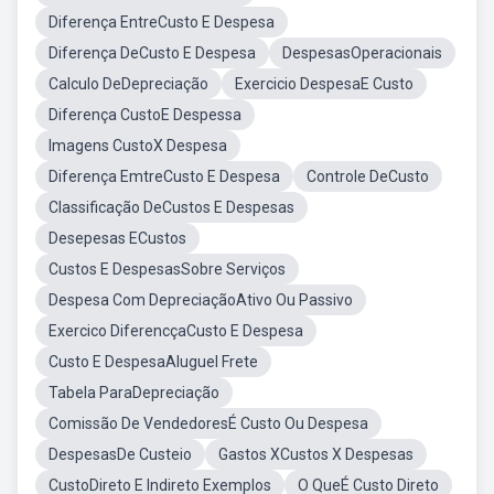
Diferença EntreCusto E Despesa
Diferença DeCusto E Despesa
DespesasOperacionais
Calculo DeDepreciação
Exercicio DespesaE Custo
Diferença CustoE Despessa
Imagens CustoX Despesa
Diferença EmtreCusto E Despesa
Controle DeCusto
Classificação DeCustos E Despesas
Desepesas ECustos
Custos E DespesasSobre Serviços
Despesa Com DepreciaçãoAtivo Ou Passivo
Exercico DiferencçaCusto E Despesa
Custo E DespesaAluguel Frete
Tabela ParaDepreciação
Comissão De VendedoresÉ Custo Ou Despesa
DespesasDe Custeio
Gastos XCustos X Despesas
CustoDireto E Indireto Exemplos
O QueÉ Custo Direto