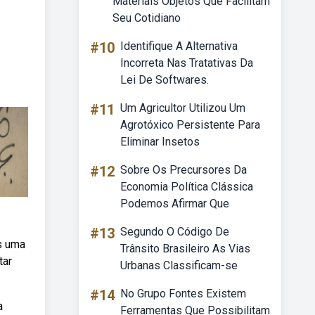
Materiais Objetos Que Facilitam
Seu Cotidiano
#10
Identifique A Alternativa
Incorreta Nas Tratativas Da
Lei De Softwares.
#11
Um Agricultor Utilizou Um
Agrotóxico Persistente Para
Eliminar Insetos
#12
Sobre Os Precursores Da
Economia Política Clássica
Podemos Afirmar Que
#13
Segundo O Código De
s uma
Trânsito Brasileiro As Vias
tar
Urbanas Classificam-se
#14
No Grupo Fontes Existem
a
Ferramentas Que Possibilitam