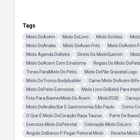
Tags
Miolo DoAcém
Miolo DoLivro
Miolo DoVieis
Miol
Miolo DoAnalia
Miolo DoAcen Frito
Miolo DoAcém F
Miolo Agenda DoBebe
Direto Do MioloQuiririm
Miol
Miolo DoAcem Com Ematoma
Regiao Do Miolo DoPeit
Trinos ParaMiolo Do Peito
Miolo DoPão Gravataí Logo
Miolo DoTronco Bodybuilder
Carne Miolo DoAcém Bife
Miolo DoPeito Exercicios
Miolo Livro DoBebê Para Impr
Foto Para BannerMiolo Do Acem
Miolo3530
Caroço
Miolo DoAnália Bar E Gastronomia São Paulo
Como Cre
O Que É Miolo DoCoração Raça Taurus
Parte De Baixo
Exercicio Miolo DoPeirotal
Coloração Miolo DoLivro
Angulo DoBanco P Pegar Peitoral Miolo
Receita Miolo 