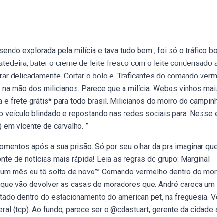
sendo explorada pela milícia e tava tudo bem , foi só o tráfico bo
tedeira, bater o creme de leite fresco com o leite condensado 
turar delicadamente. Cortar o bolo e. Traficantes do comando ver
 na mão dos milicianos. Parece que a milícia. Webos vinhos mai
e frete grátis* para todo brasil. Milicianos do morro do campin
o veículo blindado e repostando nas redes sociais para. Nesse 
 em vicente de carvalho. ”
omentos após a sua prisão. Só por seu olhar da pra imaginar qu
te de notícias mais rápida! Leia as regras do grupo: Marginal
á um mês eu tô solto de novo”” Comando vermelho dentro do mor
em que vão devolver as casas de moradores que. André careca um
cutado dentro do estacionamento do american pet, na freguesia. V
al (tcp). Ao fundo, parece ser o @cdastuart, gerente da cidade a