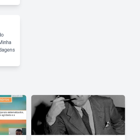
do
Minha
rdagens