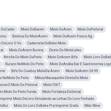
o DoCader
Miolo DoBacen
Miolo DoAcen
Miolo DoPeitoral
otos
Bisteca Do MioloAcem
Miolo DoAcem Fresco Kg
o DoLivro O Vo
Caderneta DoBebe Miolo
ral
Miolo DoAcem Bovina
Direto Do MioloLeleo
Atrofia Do Miolo DoPeito
Miolo DoAcem Bife
Miolo Livro DoBe
Buraco NoMiolo Do Peito
Miolo DoAnália Bar E Gastronomia Log
imir
Bife Do Cowboy MioloDa Acem
Miolo DoAcém 24 99
s NoMiolo Do Peito
Milicia Macaquinho DiretoDo Miolo
scerO Miolo Do Peitoral
Miolo10X7
Do Miolo Do Peito Funda
Miolo Fortaleza DoSeival
Imprimir Miolo DoLivro Simulando as Linhas Do Livro Fechado
DoBoi
Miolo Do Livro DoBebe Pra Imprimir Gratis
Miilo Wine