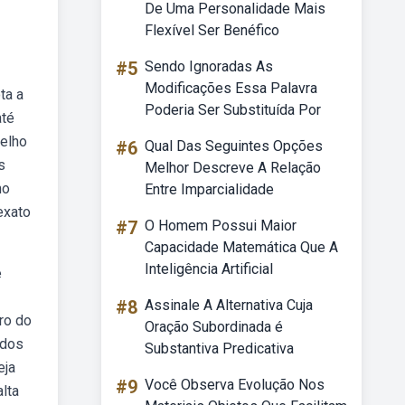
De Uma Personalidade Mais
Flexível Ser Benéfico
#5
Sendo Ignoradas As
Modificações Essa Palavra
ta a
Poderia Ser Substituída Por
até
melho
#6
Qual Das Seguintes Opções
s
Melhor Descreve A Relação
ho
Entre Imparcialidade
exato
#7
O Homem Possui Maior
Capacidade Matemática Que A
Inteligência Artificial
e
#8
Assinale A Alternativa Cuja
ro do
Oração Subordinada é
 dos
Substantiva Predicativa
eja
#9
Você Observa Evolução Nos
lta