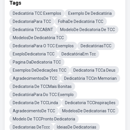
Tags
Dedicatória TCC Exemplos
Exemplo De Dedicatória
DedicatoriaPara TCC
FolhaDe Dedicatória TCC
Dedicatória TCCABNT
ModeloDe Dedicatoria De TCC
ModelosDe Dedicatória TCC
DedicatoriaPara O TCC Exemplos
DedicatóriasTCC
ExeploDedicatoria TCC
DedicatóriaEm Tcc
Pagina DaDedicatoria TCC
Exemplos DeDedicações TCC
Dedicatoria TCCa Deus
AgradecimentosDe TCC
Dedicatória TCCin Memorian
Dedicatoria De TCCMais Bonitas
DedicatóriaPara Do TCC Exemplo
Dedicatoria De TCCLinda
Dedicatoria TCCInspirações
AgradecimentoDe TCC
ModelosDe Dedicatorias TCC
Modelo De TCCPronto Dedicatoria
Dedicatorias DeTccc
IdeiasDe Dedicatorias