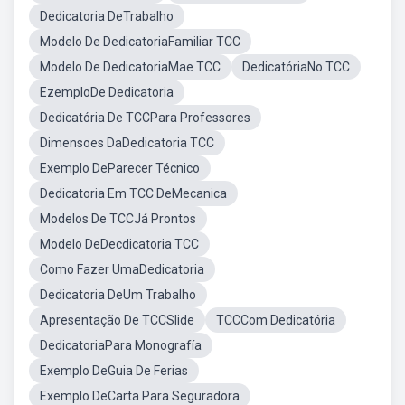
Dedicatoria DeTrabalho
Modelo De DedicatoriaFamiliar TCC
Modelo De DedicatoriaMae TCC
DedicatóriaNo TCC
EzemploDe Dedicatoria
Dedicatória De TCCPara Professores
Dimensoes DaDedicatoria TCC
Exemplo DeParecer Técnico
Dedicatoria Em TCC DeMecanica
Modelos De TCCJá Prontos
Modelo DeDecdicatoria TCC
Como Fazer UmaDedicatoria
Dedicatoria DeUm Trabalho
Apresentação De TCCSlide
TCCCom Dedicatória
DedicatoriaPara Monografía
Exemplo DeGuia De Ferias
Exemplo DeCarta Para Seguradora