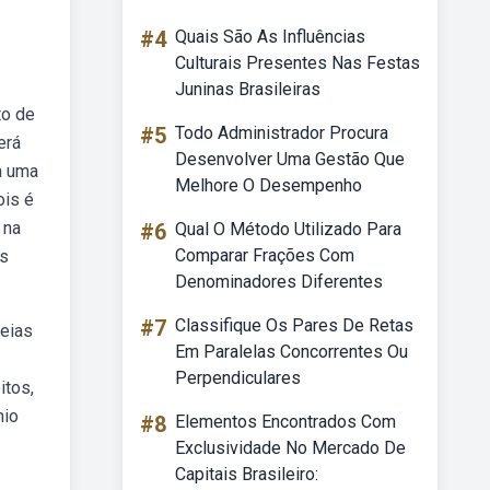
#4
Quais São As Influências
Culturais Presentes Nas Festas
Juninas Brasileiras
to de
#5
Todo Administrador Procura
erá
Desenvolver Uma Gestão Que
a uma
Melhore O Desempenho
ois é
 na
#6
Qual O Método Utilizado Para
Comparar Frações Com
as
Denominadores Diferentes
#7
Classifique Os Pares De Retas
deias
Em Paralelas Concorrentes Ou
Perpendiculares
itos,
nio
#8
Elementos Encontrados Com
Exclusividade No Mercado De
Capitais Brasileiro: