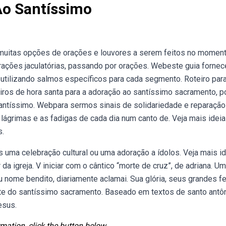
Ao Santíssimo
muitas opções de orações e louvores a serem feitos no momen
ações jaculatórias, passando por orações. Webeste guia fornec
 utilizando salmos específicos para cada segmento. Roteiro par
os de hora santa para a adoração ao santíssimo sacramento, p
ntíssimo. Webpara sermos sinais de solidariedade e reparação
 lágrimas e as fadigas de cada dia num canto de. Veja mais idei
s.
ma celebração cultural ou uma adoração a ídolos. Veja mais i
da igreja. V iniciar com o cântico “morte de cruz”, de adriana. Um
u nome bendito, diariamente aclamai. Sua glória, seus grandes fe
nte do santíssimo sacramento. Baseado em textos de santo antô
esus.
mation, click the button below.