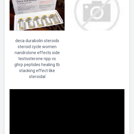
deca durabolin steroids
steroid cycle women
nandrolone effects side
testosterone npp vs
ghrp peptides healing tb
stacking effect like
steroidal