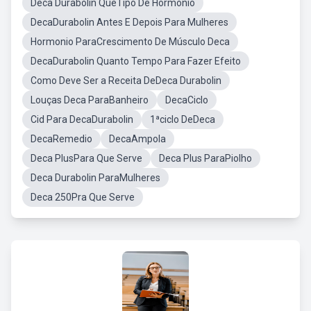
Deca Durabolin QueTipo De Hormônio
DecaDurabolin Antes E Depois Para Mulheres
Hormonio ParaCrescimento De Músculo Deca
DecaDurabolin Quanto Tempo Para Fazer Efeito
Como Deve Ser a Receita DeDeca Durabolin
Louças Deca ParaBanheiro
DecaCiclo
Cid Para DecaDurabolin
1ªciclo DeDeca
DecaRemedio
DecaAmpola
Deca PlusPara Que Serve
Deca Plus ParaPiolho
Deca Durabolin ParaMulheres
Deca 250Pra Que Serve