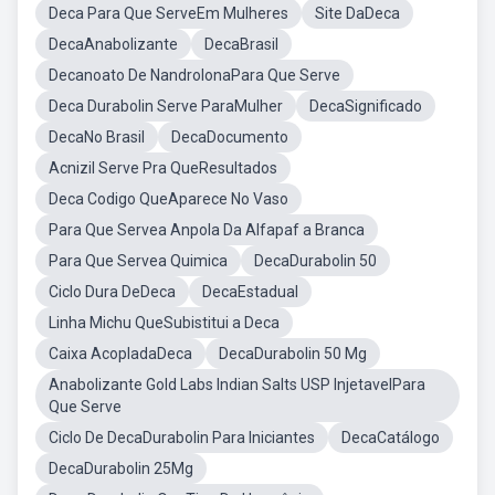
Deca Para Que ServeEm Mulheres
Site DaDeca
DecaAnabolizante
DecaBrasil
Decanoato De NandrolonaPara Que Serve
Deca Durabolin Serve ParaMulher
DecaSignificado
DecaNo Brasil
DecaDocumento
Acnizil Serve Pra QueResultados
Deca Codigo QueAparece No Vaso
Para Que Servea Anpola Da Alfapaf a Branca
Para Que Servea Quimica
DecaDurabolin 50
Ciclo Dura DeDeca
DecaEstadual
Linha Michu QueSubistitui a Deca
Caixa AcopladaDeca
DecaDurabolin 50 Mg
Anabolizante Gold Labs Indian Salts USP InjetavelPara
Que Serve
Ciclo De DecaDurabolin Para Iniciantes
DecaCatálogo
DecaDurabolin 25Mg