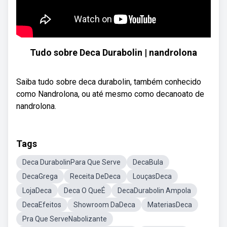
Tudo sobre Deca Durabolin | nandrolona
Saiba tudo sobre deca durabolin, também conhecido
como Nandrolona, ou até mesmo como decanoato de
nandrolona.
Tags
Deca DurabolinPara Que Serve
DecaBula
DecaGrega
Receita DeDeca
LouçasDeca
LojaDeca
Deca O QueÉ
DecaDurabolin Ampola
DecaEfeitos
Showroom DaDeca
MateriasDeca
Pra Que ServeNabolizante