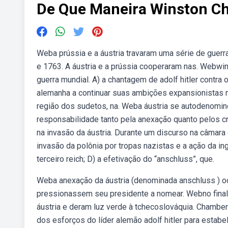
De Que Maneira Winston Chu
Weba prússia e a áustria travaram uma série de guerra
e 1763. A áustria e a prússia cooperaram nas. Webwins
guerra mundial. A) a chantagem de adolf hitler contra
alemanha a continuar suas ambições expansionistas n
região dos sudetos, na. Weba áustria se autodenominou
responsabilidade tanto pela anexação quanto pelos 
na invasão da áustria. Durante um discurso na câmara
invasão da polônia por tropas nazistas e a ação da in
terceiro reich; D) a efetivação do “anschluss”, que.
Weba anexação da áustria (denominada anschluss ) oc
pressionassem seu presidente a nomear. Webno final d
áustria e deram luz verde à tchecoslováquia. Chamberla
dos esforços do líder alemão adolf hitler para estabe