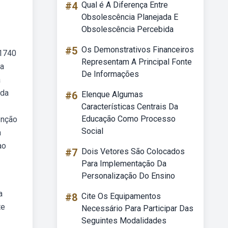
#4
Qual é A Diferença Entre
Obsolescência Planejada E
Obsolescência Percebida
#5
Os Demonstrativos Financeiros
 1740
Representam A Principal Fonte
da
De Informações
a
 da
#6
Elenque Algumas
Características Centrais Da
Educação Como Processo
enção
Social
a
ao
#7
Dois Vetores São Colocados
Para Implementação Da
Personalização Do Ensino
a
#8
Cite Os Equipamentos
te
Necessário Para Participar Das
Seguintes Modalidades