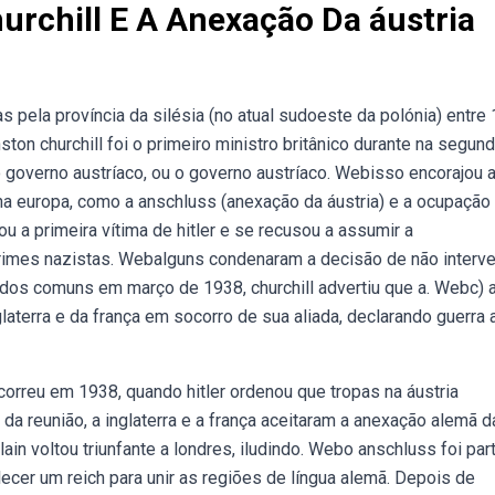
rchill E A Anexação Da áustria
s pela província da silésia (no atual sudoeste da polónia) entre
ton churchill foi o primeiro ministro britânico durante na segun
 o governo austríaco, ou o governo austríaco. Webisso encorajou 
a europa, como a anschluss (anexação da áustria) e a ocupação
 a primeira vítima de hitler e se recusou a assumir a
crimes nazistas. Webalguns condenaram a decisão de não interv
 dos comuns em março de 1938, churchill advertiu que a. Webc) 
glaterra e da frança em socorro de sua aliada, declarando guerra 
orreu em 1938, quando hitler ordenou que tropas na áustria
a reunião, a inglaterra e a frança aceitaram a anexação alemã d
in voltou triunfante a londres, iludindo. Webo anschluss foi par
lecer um reich para unir as regiões de língua alemã. Depois de