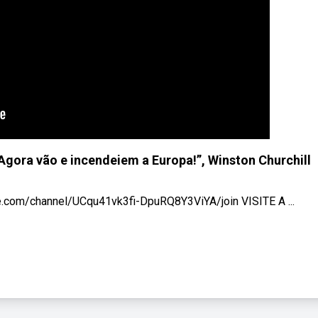
“Agora vão e incendeiem a Europa!”, Winston Churchill
e.com/channel/UCqu41vk3fi-DpuRQ8Y3ViYA/join VISITE A ...