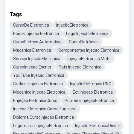
Tags
CursoDe Eletronica
InjeçãoEletronica
Ebook Injecao Eletronica
Logo InjeçãoEletronica
CursoEletrica Automotiva
CursoEletrônico
Mecanica Eletronica
Componentes Injecao Eletronica
Serviço InjeçãoEletronica
InjeçãoEletronica Moto
CursoInjeçao Escner
Pats Injecao Eletronica
YouTube Injecao Eletronica
Graficos Injecao Eletronica
InjeçãoEletronica PNG
Mecanico Injecao Eletronica
Ect Injecao Eletronica
Enjeção EletonicaCurso
Primeira InjeçãoEletronica
Injecao Eletronica Como Funciona
Diploma CursoInjecao Eletronica
Logomarca InjeçãoEletronica
Injeção EletrônicaDiesel