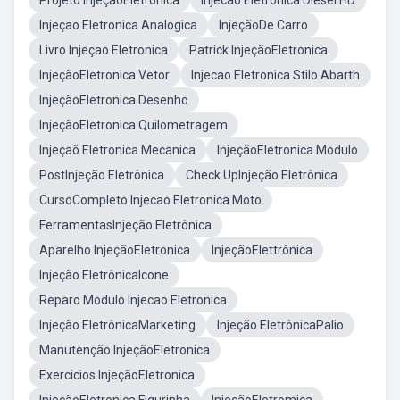
Projeto InjeçãoEletronica
Injecao Eletronica Diesel HD
Injeçao Eletronica Analogica
InjeçãoDe Carro
Livro Injeçao Eletronica
Patrick InjeçãoEletronica
InjeçãoEletronica Vetor
Injecao Eletronica Stilo Abarth
InjeçãoEletronica Desenho
InjeçãoEletronica Quilometragem
Injeçaõ Eletronica Mecanica
InjeçãoEletronica Modulo
PostInjeção Eletrônica
Check UpInjeção Eletrônica
CursoCompleto Injecao Eletronica Moto
FerramentasInjeção Eletrônica
Aparelho InjeçãoEletronica
InjeçãoElettrônica
Injeção EletrônicaIcone
Reparo Modulo Injecao Eletronica
Injeção EletrônicaMarketing
Injeção EletrônicaPalio
Manutenção InjeçãoEletronica
Exercicios InjeçãoEletronica