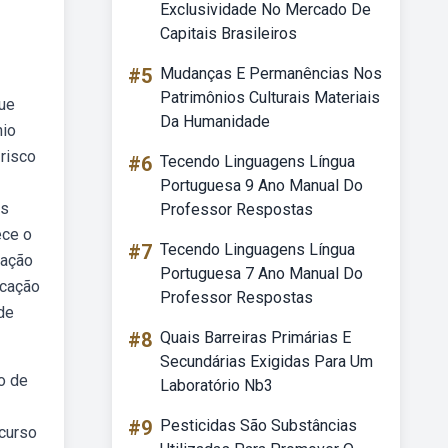
Exclusividade No Mercado De
Capitais Brasileiros
#5
Mudanças E Permanências Nos
Patrimônios Culturais Materiais
que
Da Humanidade
nio
risco
#6
Tecendo Linguagens Língua
Portuguesa 9 Ano Manual Do
as
Professor Respostas
ece o
#7
Tecendo Linguagens Língua
tação
Portuguesa 7 Ano Manual Do
icação
Professor Respostas
 de
#8
Quais Barreiras Primárias E
Secundárias Exigidas Para Um
o de
Laboratório Nb3
#9
Pesticidas São Substâncias
 curso