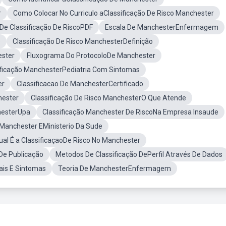
r
Como Colocar No Curriculo aClassificação De Risco Manchester
 De Classificação De RiscoPDF
Escala De ManchesterEnfermagem
o
Classificação De Risco ManchesterDefinição
ester
Fluxograma Do ProtocoloDe Manchester
ificação ManchesterPediatria Com Sintomas
er
Classificacao De ManchesterCertificado
hester
Classificação De Risco ManchesterO Que Atende
hesterUpa
Classificação Manchester De RiscoNa Empresa Insaude
 Manchester EMinisterio Da Sude
al É a ClassificaçaoDe Risco No Manchester
De Publicação
Metodos De Classificação DePerfil Através De Dados
ais E Sintomas
Teoria De ManchesterEnfermagem