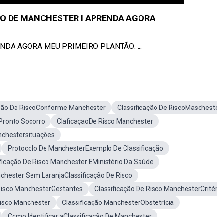
CO DE MANCHESTER l APRENDA AGORA
NDA AGORA MEU PRIMEIRO PLANTÃO: ...
ação De RiscoConforme Manchester
Classificação De RiscoMaschest
oPronto Socorro
ClaficaçaoDe Risco Manchester
nchestersituações
Protocolo De ManchesterExemplo De Classificação
ificação De Risco Manchester EMinistério Da Saúde
chester Sem LaranjaClassificação De Risco
 Risco ManchesterGestantes
Classificação De Risco ManchesterCritér
Risco Manchester
Classificação ManchesterObstetrícia
Como Identificar aClassificação De Manchester