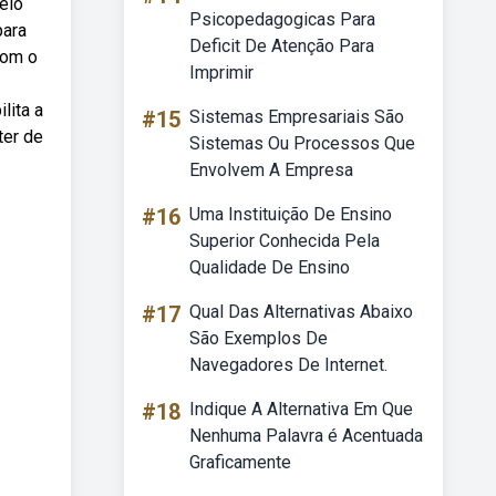
eio
Psicopedagogicas Para
para
Deficit De Atenção Para
com o
Imprimir
lita a
#15
Sistemas Empresariais São
ter de
Sistemas Ou Processos Que
Envolvem A Empresa
#16
Uma Instituição De Ensino
Superior Conhecida Pela
Qualidade De Ensino
#17
Qual Das Alternativas Abaixo
São Exemplos De
Navegadores De Internet.
#18
Indique A Alternativa Em Que
Nenhuma Palavra é Acentuada
Graficamente