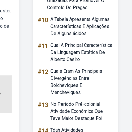
Utilizadas Para Promover O
Controle De Pragas
ester,
mo
#10
A Tabela Apresenta Algumas
ão de
Características E Aplicações
De Alguns ácidos
#11
Qual A Principal Característica
Da Linguagem Estética De
Alberto Caeiro
#12
Quais Eram As Principais
Divergências Entre
Bolcheviques E
Mencheviques
#13
No Período Pré-colonial
Atividade Econômica Que
Teve Maior Destaque Foi
#14
Tdah Atividades