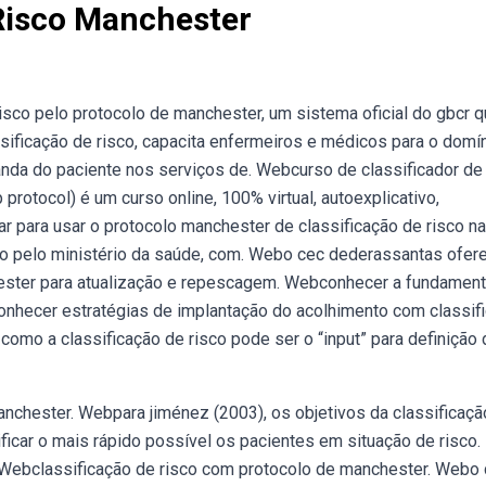
 Risco Manchester
isco pelo protocolo de manchester, um sistema oficial do gbcr 
assificação de risco, capacita enfermeiros e médicos para o domí
nda do paciente nos serviços de. Webcurso de classificador de 
rotocol) é um curso online, 100% virtual, autoexplicativo,
r para usar o protocolo manchester de classificação de risco n
do pelo ministério da saúde, com. Webo cec dederassantas ofer
hester para atualização e repescagem. Webconhecer a fundamen
 Conhecer estratégias de implantação do acolhimento com classif
 como a classificação de risco pode ser o “input” para definição
nchester. Webpara jiménez (2003), os objetivos da classificaçã
ficar o mais rápido possível os pacientes em situação de risco.
a: Webclassificação de risco com protocolo de manchester. Webo