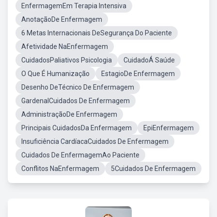
EnfermagemEm Terapia Intensiva
AnotaçãoDe Enfermagem
6 Metas Internacionais DeSegurança Do Paciente
Afetividade NaEnfermagem
CuidadosPaliativos Psicologia
CuidadoÁ Saúde
O Que É Humanização
EstagioDe Enfermagem
Desenho DeTécnico De Enfermagem
GardenalCuidados De Enfermagem
AdministraçãoDe Enfermagem
Principais CuidadosDa Enfermagem
EpiEnfermagem
Insuficiência CardíacaCuidados De Enfermagem
Cuidados De EnfermagemAo Paciente
Conflitos NaEnfermagem
5Cuidados De Enfermagem