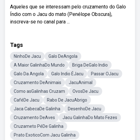
Aqueles que se interessam pelo cruzamento do Galo
Índio com o Jacu do mato (Penélope Obscura),
inscreva-se no canal para ...
Tags
NinhoDe Jacu
Galo DeAngola
A Maior GalinhaDo Mundo
Briga DeGalo Indio
Galo Da Angola
Galo Indio ÉJacu
Passar OJacu
Cruzamento DeAnimais
JacuAnimal
Como asGalinhas Cruzam
OvosDe Jacu
CaféDe Jacu
Rabo De JacuAbrigo
Jaca CabecaDe Galinha
DesenhoDe Jacu
Cruzamento DeAves
Jacu GalinhaDo Mato Fezes
Cruzameto PéDe Galinha
Prato ExoticoCom Jacu Galinha