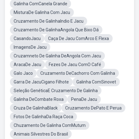
Galinha ComCanela Grande
MisturaDe Galinha Com Jacu
Cruzamento De GalinhaIndio E Jacu
Cruzamento De GalinhaAngola Que Bixo Dá
CasandoJacu
Caça De Jacu ComArco E Flexa
ImagensDe Jacu
Cruzamneto De Galinha DeAngola Com Jacu
AracaDe Jacu
Fezes De Jacu ComO Café
Galo Jaco
Cruzamento DeCachorro Com Galinha
Garra De JacuCigano Filhote
Galinha ComSinovet
Seleção GenéticaE Cruzamento De Galinha
Galinha DeCombate Roxa
PenaDe Jacu
Cruza De GalinhaBlack
Cruzamento DePato E Perua
Fotos De GalinhaDa Raça Coca
Chuzamento De Galinha ComMutum
Animais Silvestres Do Brasil