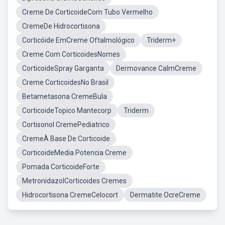
Creme De CorticoideCom Tubo Vermelho
CremeDe Hidrocortisona
Corticóide EmCreme Oftalmológico
Triderm+
Creme Com CorticoidesNomes
CorticoideSpray Garganta
Dermovance CalmCreme
Creme CorticoidesNo Brasil
Betametasona CremeBula
CorticoideTopico Mantecorp
Triderm
Cortisonol CremePediatrico
CremeÀ Base De Corticoide
CorticoideMedia Potencia Creme
Pomada CorticoideForte
MetronidazolCorticoides Cremes
Hidrocortisona CremeCelocort
Dermatite OcreCreme