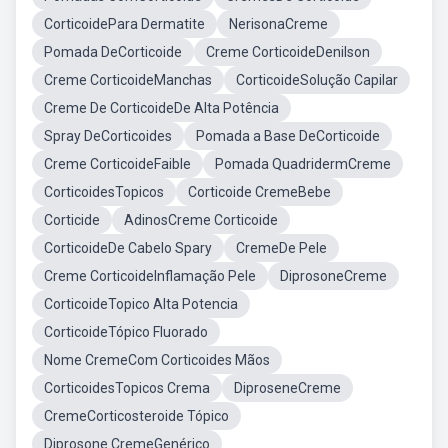
CorticoidePara Dermatite
NerisonaCreme
Pomada DeCorticoide
Creme CorticoideDenilson
Creme CorticoideManchas
CorticoideSolução Capilar
Creme De CorticoideDe Alta Potência
Spray DeCorticoides
Pomada a Base DeCorticoide
Creme CorticoideFaible
Pomada QuadridermCreme
CorticoidesTopicos
Corticoide CremeBebe
Corticide
AdinosCreme Corticoide
CorticoideDe Cabelo Spary
CremeDe Pele
Creme CorticoideInflamação Pele
DiprosoneCreme
CorticoideTopico Alta Potencia
CorticoideTópico Fluorado
Nome CremeCom Corticoides Mãos
CorticoidesTopicos Crema
DiproseneCreme
CremeCorticosteroide Tópico
Diprosone CremeGenérico