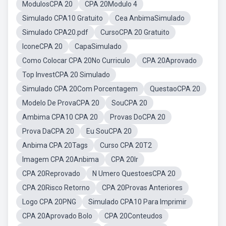
ModulosCPA 20
CPA 20Modulo 4
Simulado CPA10 Gratuito
Cea AnbimaSimulado
Simulado CPA20.pdf
CursoCPA 20 Gratuito
IconeCPA 20
CapaSimulado
Como Colocar CPA 20No Curriculo
CPA 20Aprovado
Top InvestCPA 20 Simulado
Simulado CPA 20Com Porcentagem
QuestaoCPA 20
Modelo De ProvaCPA 20
SouCPA 20
Ambima CPA10 CPA 20
Provas DoCPA 20
Prova DaCPA 20
Eu SouCPA 20
Anbima CPA 20Tags
Curso CPA 20T2
Imagem CPA 20Anbima
CPA 20Ir
CPA 20Reprovado
N Umero QuestoesCPA 20
CPA 20Risco Retorno
CPA 20Provas Anteriores
Logo CPA 20PNG
Simulado CPA10 Para Imprimir
CPA 20Aprovado Bolo
CPA 20Conteudos