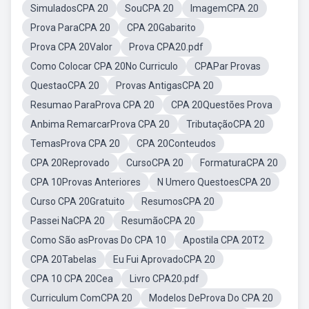
SimuladosCPA 20
SouCPA 20
ImagemCPA 20
Prova ParaCPA 20
CPA 20Gabarito
Prova CPA 20Valor
Prova CPA20.pdf
Como Colocar CPA 20No Curriculo
CPAPar Provas
QuestaoCPA 20
Provas AntigasCPA 20
Resumao ParaProva CPA 20
CPA 20Questões Prova
Anbima RemarcarProva CPA 20
TributaçãoCPA 20
TemasProva CPA 20
CPA 20Conteudos
CPA 20Reprovado
CursoCPA 20
FormaturaCPA 20
CPA 10Provas Anteriores
N Umero QuestoesCPA 20
Curso CPA 20Gratuito
ResumosCPA 20
Passei NaCPA 20
ResumãoCPA 20
Como São asProvas Do CPA 10
Apostila CPA 20T2
CPA 20Tabelas
Eu Fui AprovadoCPA 20
CPA 10 CPA 20Cea
Livro CPA20.pdf
Curriculum ComCPA 20
Modelos DeProva Do CPA 20