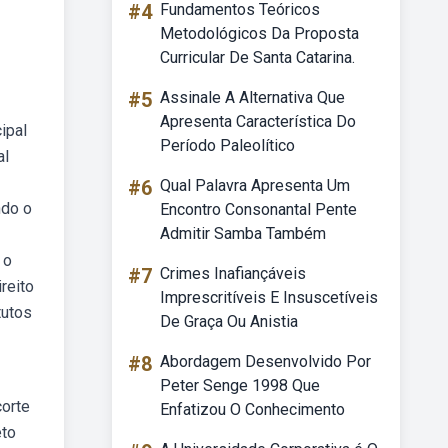
#4
Fundamentos Teóricos
Metodológicos Da Proposta
Curricular De Santa Catarina.
#5
Assinale A Alternativa Que
Apresenta Característica Do
ipal
Período Paleolítico
al
#6
Qual Palavra Apresenta Um
ndo o
Encontro Consonantal Pente
Admitir Samba Também
 o
#7
Crimes Inafiançáveis
reito
Imprescritíveis E Insuscetíveis
tutos
De Graça Ou Anistia
#8
Abordagem Desenvolvido Por
Peter Senge 1998 Que
corte
Enfatizou O Conhecimento
eto