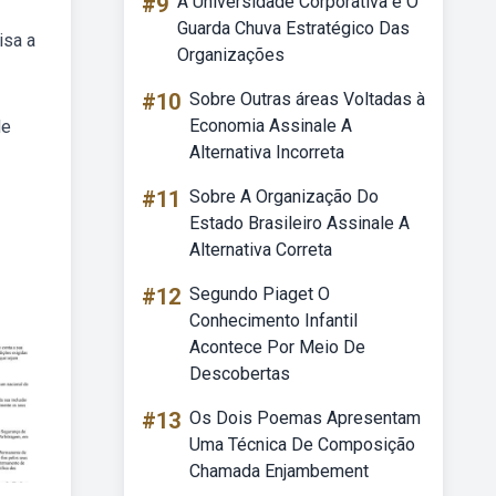
#9
A Universidade Corporativa é O
Guarda Chuva Estratégico Das
isa a
Organizações
#10
Sobre Outras áreas Voltadas à
Economia Assinale A
de
Alternativa Incorreta
#11
Sobre A Organização Do
Estado Brasileiro Assinale A
Alternativa Correta
#12
Segundo Piaget O
Conhecimento Infantil
Acontece Por Meio De
Descobertas
#13
Os Dois Poemas Apresentam
Uma Técnica De Composição
Chamada Enjambement