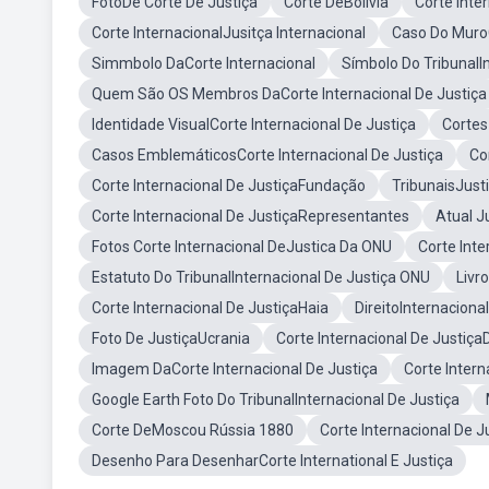
FotoDe Corte De Justiça
Corte DeBolivia
Corte Inte
Corte InternacionalJusitça Internacional
Caso Do MuroC
Simmbolo DaCorte Internacional
Símbolo Do TribunalI
Quem São OS Membros DaCorte Internacional De Justiça
Identidade VisualCorte Internacional De Justiça
Cortes
Casos EmblemáticosCorte Internacional De Justiça
Co
Corte Internacional De JustiçaFundação
TribunaisJust
Corte Internacional De JustiçaRepresentantes
Atual J
Fotos Corte Internacional DeJustica Da ONU
Corte Int
Estatuto Do TribunalInternacional De Justiça ONU
Livr
Corte Internacional De JustiçaHaia
DireitoInternaciona
Foto De JustiçaUcrania
Corte Internacional De Justi
Imagem DaCorte Internacional De Justiça
Corte Intern
Google Earth Foto Do TribunalInternacional De Justiça
Corte DeMoscou Rússia 1880
Corte Internacional De 
Desenho Para DesenharCorte International E Justiça