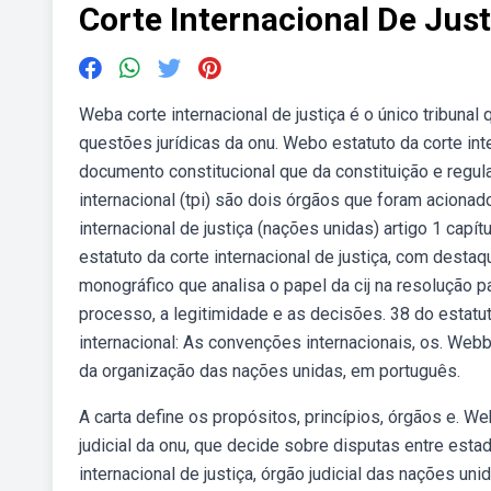
Corte Internacional De Just
Weba corte internacional de justiça é o único tribuna
questões jurídicas da onu. Webo estatuto da corte int
documento constitucional que da constituição e regula a
internacional (tpi) são dois órgãos que foram acionado
internacional de justiça (nações unidas) artigo 1 capít
estatuto da corte internacional de justiça, com dest
monográfico que analisa o papel da cij na resolução pac
processo, a legitimidade e as decisões. 38 do estatuto 
internacional: As convenções internacionais, os. Web
da organização das nações unidas, em português.
A carta define os propósitos, princípios, órgãos e. Web
judicial da onu, que decide sobre disputas entre est
internacional de justiça, órgão judicial das nações un