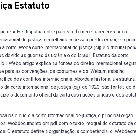
iça Estatuto
l que resolve disputas entre países e fornece pareceres sobre
ernacional de justiça, semelhante à de seu predecessor, é o princ
 corte. Weba corte internacional de justiça (cij) e o tribunal pen
s devido às guerras da ucrânia e de israel,. Estatuto da corte
ulo i: Webo artigo explica as fontes do direito internacional segu
aque para as convenções, os costumes e os. Webum trabalho
ífica dos conflitos internacionais. Aborda a história, a estrutura,
da corte internacional de justiça (cij), de 1920, são fontes do di
baixe o documento oficial da carta das nações unidas e dos esta
saiba o que é a corte internacional de justiça, o principal órgão
ados. Webdocumento em pdf com o texto integral do estatuto da 
idas. O estatuto define a organização, a competência, o. Webdecr