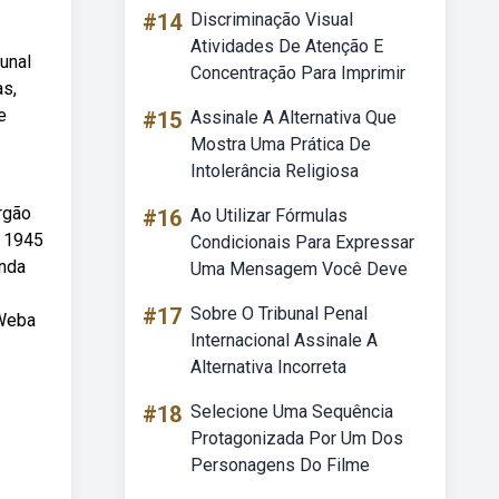
#14
Discriminação Visual
Atividades De Atenção E
unal
Concentração Para Imprimir
as,
e
#15
Assinale A Alternativa Que
Mostra Uma Prática De
Intolerância Religiosa
rgão
#16
Ao Utilizar Fórmulas
m 1945
Condicionais Para Expressar
inda
Uma Mensagem Você Deve
#17
Sobre O Tribunal Penal
 Weba
Internacional Assinale A
Alternativa Incorreta
#18
Selecione Uma Sequência
Protagonizada Por Um Dos
Personagens Do Filme