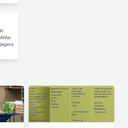
do
Minha
rdagens