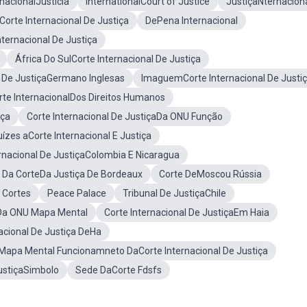
rnacionalJusticia
InternationalCourt of Justice
JustiçaNternacion
orte Internacional De Justiça
DePena Internacional
nternacional De Justiça
África Do SulCorte Internacional De Justiça
 De JustiçaGermano Inglesas
ImaguemCorte Internacional De Justi
rte InternacionalDos Direitos Humanos
iça
Corte Internacional De JustiçaDa ONU Função
uízes aCorte Internacional E Justiça
ernacional De JustiçaColombia E Nicaragua
o Da CorteDa Justiça De Bordeaux
Corte DeMoscou Rússia
l Cortes
Peace Palace
Tribunal De JustiçaChile
çaDa ONU Mapa Mental
Corte Internacional De JustiçaEm Haia
acional De Justiça DeHa
Mapa Mental Funcionamneto DaCorte Internacional De Justiça
JustiçaSimbolo
Sede DaCorte Fdsfs