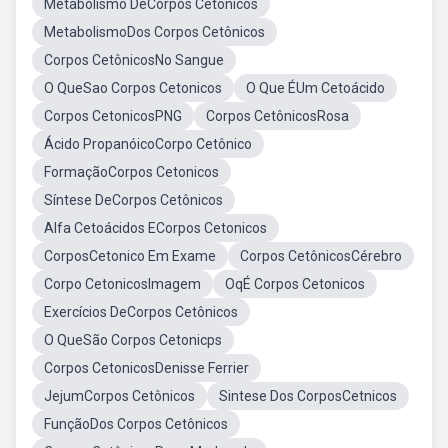
Metabolismo DeCorpos Cetônicos
MetabolismoDos Corpos Cetônicos
Corpos CetônicosNo Sangue
O QueSao Corpos Cetonicos
O Que ÉUm Cetoácido
Corpos CetonicosPNG
Corpos CetônicosRosa
Ácido PropanóicoCorpo Cetônico
FormaçãoCorpos Cetonicos
Síntese DeCorpos Cetônicos
Alfa Cetoácidos ECorpos Cetonicos
CorposCetonico Em Exame
Corpos CetônicosCérebro
Corpo CetonicosImagem
OqÉ Corpos Cetonicos
Exercícios DeCorpos Cetônicos
O QueSão Corpos Cetonicps
Corpos CetonicosDenisse Ferrier
JejumCorpos Cetônicos
Sintese Dos CorposCetnicos
FunçãoDos Corpos Cetônicos