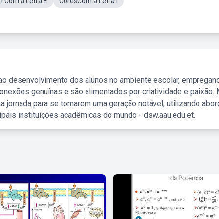
 Com a Letra E
CoresCom a Letra I
 ao desenvolvimento dos alunos no ambiente escolar, empregan
nexões genuínas e são alimentados por criatividade e paixão. 
a jornada para se tornarem uma geração notável, utilizando abo
ipais instituições acadêmicas do mundo - dsw.aau.edu.et.