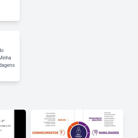
do
Minha
rdagens