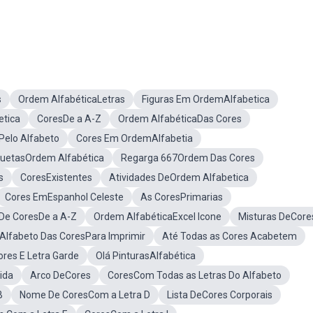
s
Ordem AlfabéticaLetras
Figuras Em OrdemAlfabetica
tica
CoresDe a A-Z
Ordem AlfabéticaDas Cores
Pelo Alfabeto
Cores Em OrdemAlfabetia
quetasOrdem Alfabética
Regarga 667Ordem Das Cores
s
CoresExistentes
Atividades DeOrdem Alfabetica
Cores EmEspanhol Celeste
As CoresPrimarias
 De CoresDe a A-Z
Ordem AlfabéticaExcel Icone
Misturas DeCore
Alfabeto Das CoresPara Imprimir
Até Todas as Cores Acabetem
res E Letra Garde
Olá PinturasAlfabética
ida
Arco DeCores
CoresCom Todas as Letras Do Alfabeto
B
Nome De CoresCom a Letra D
Lista DeCores Corporais