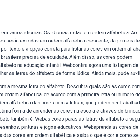
s em vários idiomas. Os idiomas estão em ordem alfabética. Ao
s serão exibidas em ordem alfabética crescente, da primeira let
por texto é a opção correta para listar as cores em ordem alfabé
brasileira precisa de equidade. Além disso, as cores podem
lfabeto na educação infantil. Webconfira agora uma listagem de 
har as letras do alfabeto de forma lúdica. Ainda mais, pode auxili
om a mesma letra do alfabeto. Descubra quais são as cores co
em ordem alfabética, de acordo com a primeira letra ou número d
dem alfabética das cores com a letra s, que podem ser trabalha
ótima forma de aprender as cores na escola é através de brinca
abeto também é. Webas cores paras as letras de alfabeto a segui
enhos, pinturas e jogos educativos. Webaprenda as cores de 
ta das cores em ordem alfabética e saiba o que é cor e como se