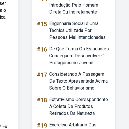
ser
Introdução Pelo Homem
a o
Direta Ou Indiretamente
ica,
#15
Engenharia Social é Uma
Tecnica Utilizada Por
Pessoas Mal Intencionadas
#16
De Que Forma Os Estudantes
Conseguem Desenvolver O
Protagonismo Juvenil
#17
Considerando A Passagem
De Texto Apresentada Acima
Sobre O Behaviorismo
#18
Extrativismo Correspondente
A Coleta De Produtos
Retirados Da Natureza
#19
Exercício Arbitrário Das
? Eu