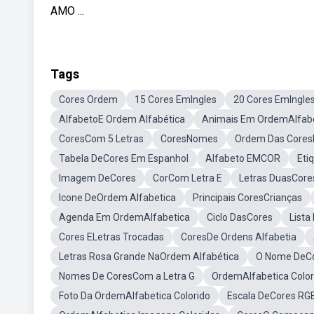
AMO ...
Tags
Cores Ordem
15 Cores EmIngles
20 Cores EmIngle
AlfabetoE Ordem Alfabética
Animais Em OrdemAlfabe
CoresCom 5 Letras
CoresNomes
Ordem Das Cores
Tabela DeCores Em Espanhol
Alfabeto EMCOR
Eti
Imagem DeCores
CorCom Letra E
Letras DuasCore
Icone DeOrdem Alfabetica
Principais CoresCrianças
Agenda Em OrdemAlfabetica
Ciclo DasCores
Lista
Cores ELetras Trocadas
CoresDe Ordens Alfabetia
Letras Rosa Grande NaOrdem Alfabética
O Nome DeCo
Nomes De CoresCom a Letra G
OrdemAlfabetica Color
Foto Da OrdemAlfabetica Colorido
Escala DeCores RG