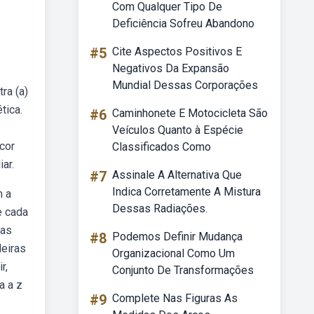
Com Qualquer Tipo De
Deficiência Sofreu Abandono
#5
Cite Aspectos Positivos E
Negativos Da Expansão
Mundial Dessas Corporações
ra (a)
tica.
#6
Caminhonete E Motocicleta São
Veículos Quanto à Espécie
cor
Classificados Como
ar.
#7
Assinale A Alternativa Que
Indica Corretamente A Mistura
m a
Dessas Radiações.
e cada
das
#8
Podemos Definir Mudança
deiras
Organizacional Como Um
r,
Conjunto De Transformações
a a z
#9
Complete Nas Figuras As