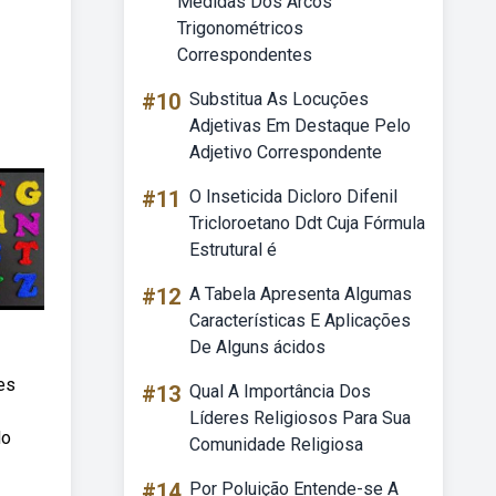
Medidas Dos Arcos
Trigonométricos
Correspondentes
#10
Substitua As Locuções
Adjetivas Em Destaque Pelo
Adjetivo Correspondente
#11
O Inseticida Dicloro Difenil
Tricloroetano Ddt Cuja Fórmula
Estrutural é
#12
A Tabela Apresenta Algumas
Características E Aplicações
De Alguns ácidos
es
#13
Qual A Importância Dos
Líderes Religiosos Para Sua
do
Comunidade Religiosa
#14
Por Poluição Entende-se A