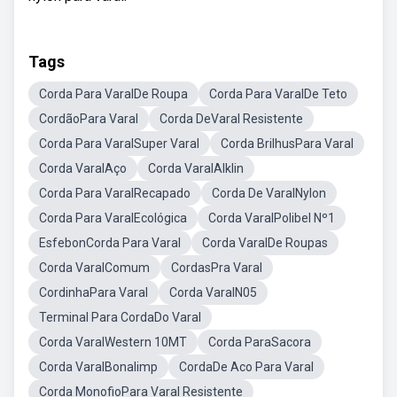
Tags
Corda Para VaralDe Roupa
Corda Para VaralDe Teto
CordãoPara Varal
Corda DeVaral Resistente
Corda Para VaralSuper Varal
Corda BrilhusPara Varal
Corda VaralAço
Corda VaralAlklin
Corda Para VaralRecapado
Corda De VaralNylon
Corda Para VaralEcológica
Corda VaralPolibel Nº1
EsfebonCorda Para Varal
Corda VaralDe Roupas
Corda VaralComum
CordasPra Varal
CordinhaPara Varal
Corda VaralN05
Terminal Para CordaDo Varal
Corda VaralWestern 10MT
Corda ParaSacora
Corda VaralBonalimp
CordaDe Aco Para Varal
Corda MonofioPara Varal Resistente