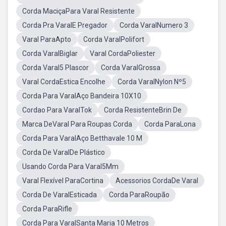
Corda MaciçaPara Varal Resistente
Corda Pra VaralE Pregador
Corda VaralNumero 3
Varal ParaApto
Corda VaralPolifort
Corda VaralBiglar
Varal CordaPoliester
Corda Varal5 Plascor
Corda VaralGrossa
Varal CordaEstica Encolhe
Corda VaralNylon Nº5
Corda Para VaralAço Bandeira 10X10
Cordao Para VaralTok
Corda ResistenteBrin De
Marca DeVaral Para Roupas Corda
Corda ParaLona
Corda Para VaralAço Betthavale 10 M
Corda De VaralDe Plástico
Usando Corda Para Varal5Mm
Varal Flexível ParaCortina
Acessorios CordaDe Varal
Corda De VaralEsticada
Corda ParaRoupão
Corda ParaRifle
Corda Para VaralSanta Maria 10 Metros