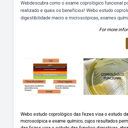
Webdescubra como o exame coprológico funcional pod
realizado e quais os benefícios! Webo estudo coprol
digestibilidade macro e microscópicas, exames químic
For more infor
Webo estudo coprológico das fezes visa o estudo das
microscópica e exame químico, cujos resultados perm
das fezes visa o estudo das funções digestivas, abr