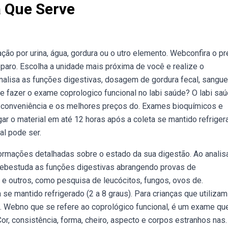
a Que Serve
ção por urina, água, gordura ou o utro elemento. Webconfira o p
paro. Escolha a unidade mais próxima de você e realize o
alisa as funções digestivas, dosagem de gordura fecal, sangue
ue fazer o exame coprologico funcional no labi saúde? O labi sa
 conveniência e os melhores preços do. Exames bioquímicos e
gar o material em até 12 horas após a coleta se mantido refriger
ial pode ser.
rmações detalhadas sobre o estado da sua digestão. Ao analis
 Webestuda as funções digestivas abrangendo provas de
 e outros, como pesquisa de leucócitos, fungos, ovos de.
se mantido refrigerado (2 a 8 graus). Para crianças que utilizam
a. Webno que se refere ao coprológico funcional, é um exame qu
r, consistência, forma, cheiro, aspecto e corpos estranhos nas.