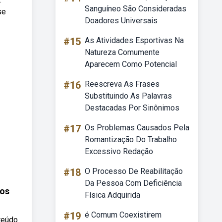
Sanguíneo São Consideradas
se
Doadores Universais
#15
As Atividades Esportivas Na
Natureza Comumente
Aparecem Como Potencial
#16
Reescreva As Frases
Substituindo As Palavras
Destacadas Por Sinônimos
#17
Os Problemas Causados Pela
Romantização Do Trabalho
Excessivo Redação
#18
O Processo De Reabilitação
Da Pessoa Com Deficiência
sos
Física Adquirida
#19
é Comum Coexistirem
teúdo