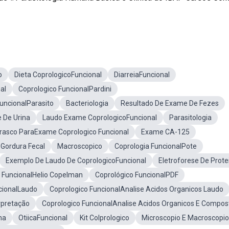
o
Dieta CoprologicoFuncional
DiarreiaFuncional
al
Coprologico FuncionalPardini
uncionalParasito
Bacteriologia
Resultado De Exame De Fezes
 De Urina
Laudo Exame CoprologicoFuncional
Parasitologia
rasco ParaExame Coprologico Funcional
Exame CA-125
 Gordura Fecal
Macroscopico
Coprologia FuncionalPote
Exemplo De Laudo De CoprologicoFuncional
Eletroforese De Prote
 FuncionalHelio Copelman
Coprológico FuncionalPDF
cionalLaudo
Coprologico FuncionalAnalise Acidos Organicos Laudo
rpretação
Coprologico FuncionalAnalise Acidos Organicos E Compos
na
OtiicaFuncional
Kit Colprologico
Microscopio E Macroscopio