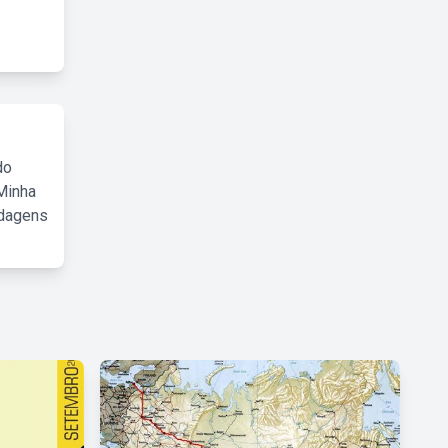
do
Minha
rdagens