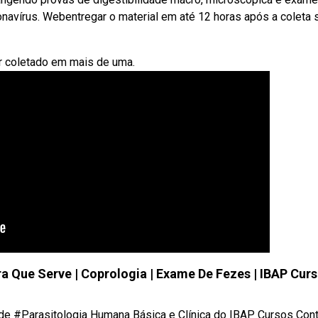
avírus. Webentregar o material em até 12 horas após a coleta 
er coletado em mais de uma.
 Que Serve | Coprologia | Exame De Fezes | IBAP Cur
de #Parasitologia Humana Básica e Clínica do IBAP Cursos Con