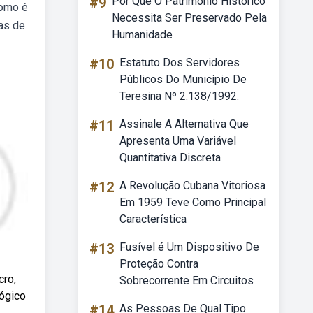
#9
Por Que O Patrimônio Histórico
como é
Necessita Ser Preservado Pela
as de
Humanidade
#10
Estatuto Dos Servidores
Públicos Do Município De
Teresina Nº 2.138/1992.
#11
Assinale A Alternativa Que
Apresenta Uma Variável
Quantitativa Discreta
#12
A Revolução Cubana Vitoriosa
Em 1959 Teve Como Principal
Característica
#13
Fusível é Um Dispositivo De
Proteção Contra
cro,
Sobrecorrente Em Circuitos
lógico
#14
As Pessoas De Qual Tipo
.