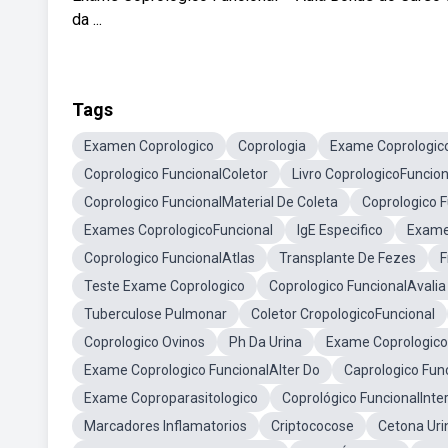
da ...
Tags
Examen Coprologico
Coprologia
Exame Coprologic
Coprologico FuncionalColetor
Livro CoprologicoFuncion
Coprologico FuncionalMaterial De Coleta
Coprologico F
Exames CoprologicoFuncional
IgE Especifico
Exame
Coprologico FuncionalAtlas
Transplante De Fezes
F
Teste Exame Coprologico
Coprologico FuncionalAvalia
Tuberculose Pulmonar
Coletor CropologicoFuncional
Coprologico Ovinos
Ph Da Urina
Exame Coprologico
Exame Coprologico FuncionalAlter Do
Caprologico Fun
Exame Coproparasitologico
Coprológico FuncionalInte
Marcadores Inflamatorios
Criptococose
Cetona Uri