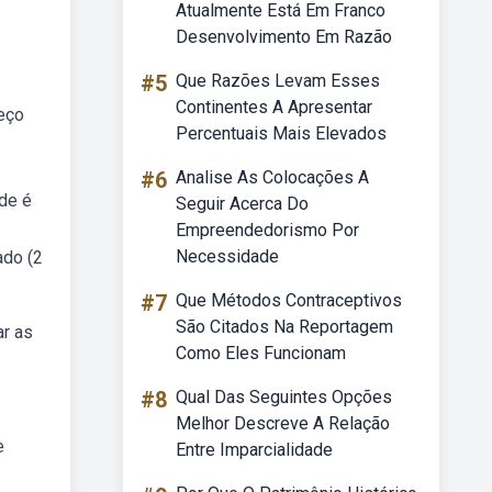
Atualmente Está Em Franco
Desenvolvimento Em Razão
#5
Que Razões Levam Esses
Continentes A Apresentar
reço
Percentuais Mais Elevados
#6
Analise As Colocações A
úde é
Seguir Acerca Do
Empreendedorismo Por
Necessidade
ado (2
#7
Que Métodos Contraceptivos
São Citados Na Reportagem
ar as
Como Eles Funcionam
#8
Qual Das Seguintes Opções
Melhor Descreve A Relação
e
Entre Imparcialidade