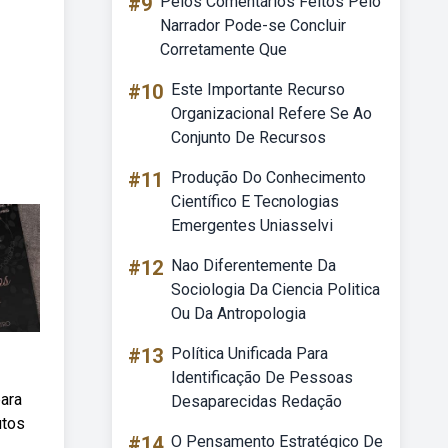
#9
Pelos Comentários Feitos Pelo
Narrador Pode-se Concluir
Corretamente Que
#10
Este Importante Recurso
Organizacional Refere Se Ao
Conjunto De Recursos
#11
Produção Do Conhecimento
Científico E Tecnologias
Emergentes Uniasselvi
#12
Nao Diferentemente Da
Sociologia Da Ciencia Politica
Ou Da Antropologia
#13
Política Unificada Para
Identificação De Pessoas
para
Desaparecidas Redação
utos
#14
O Pensamento Estratégico De