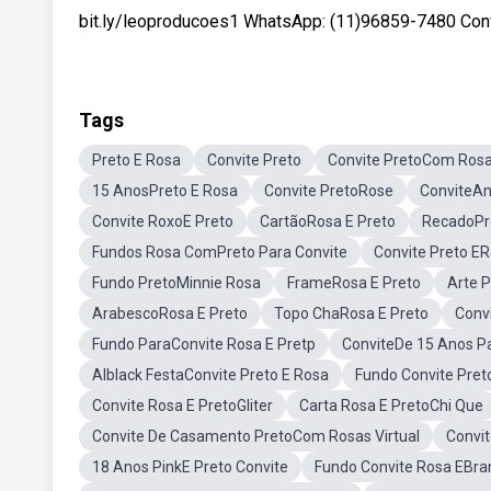
bit.ly/leoproducoes1 WhatsApp: (11)96859-7480 Convi
Tags
Preto E Rosa
Convite Preto
Convite PretoCom Ros
15 AnosPreto E Rosa
Convite PretoRose
ConviteAn
Convite RoxoE Preto
CartãoRosa E Preto
RecadoPr
Fundos Rosa ComPreto Para Convite
Convite Preto E
Fundo PretoMinnie Rosa
FrameRosa E Preto
Arte P
ArabescoRosa E Preto
Topo ChaRosa E Preto
Convi
Fundo ParaConvite Rosa E Pretp
ConviteDe 15 Anos Pa
Alblack FestaConvite Preto E Rosa
Fundo Convite Pre
Convite Rosa E PretoGliter
Carta Rosa E PretoChi Que
Convite De Casamento PretoCom Rosas Virtual
Convi
18 Anos PinkE Preto Convite
Fundo Convite Rosa EBra