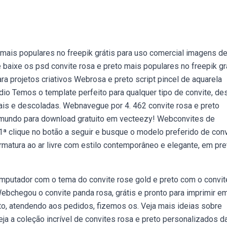
mais populares no freepik grátis para uso comercial imagens de
e baixe os psd convite rosa e preto mais populares no freepik gr
ra projetos criativos Webrosa e preto script pincel de aquarela
udio Temos o template perfeito para qualquer tipo de convite, de
is e descoladas. Webnavegue por 4. 462 convite rosa e preto
 o mundo para download gratuito em vecteezy! Webconvites de
ª clique no botão a seguir e busque o modelo preferido de conv
matura ao ar livre com estilo contemporâneo e elegante, em pre
mputador com o tema do convite rose gold e preto com o convite
ebchegou o convite panda rosa, grátis e pronto para imprimir e
, atendendo aos pedidos, fizemos os. Veja mais ideias sobre
eja a coleção incrível de convites rosa e preto personalizados d