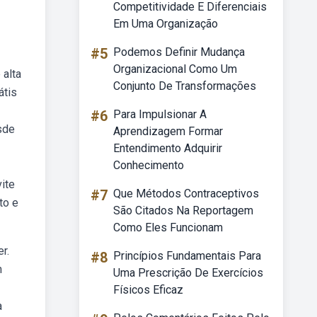
Competitividade E Diferenciais
Em Uma Organização
#5
Podemos Definir Mudança
Organizacional Como Um
 alta
Conjunto De Transformações
átis
#6
Para Impulsionar A
sde
Aprendizagem Formar
Entendimento Adquirir
Conhecimento
ite
#7
Que Métodos Contraceptivos
to e
São Citados Na Reportagem
Como Eles Funcionam
r.
#8
Princípios Fundamentais Para
m
Uma Prescrição De Exercícios
Físicos Eficaz
a