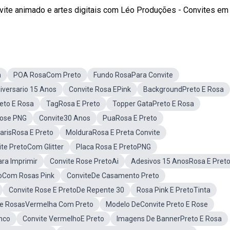
te animado e artes digitais com Léo Produções - Convites em .
a
POA RosaCom Preto
Fundo RosaPara Convite
iversario 15 Anos
Convite Rosa EPink
BackgroundPreto E Rosa
eto E Rosa
TagRosa E Preto
Topper GataPreto E Rosa
Rose PNG
Convite30 Anos
PuaRosa E Preto
arisRosa E Preto
MolduraRosa E Preta Convite
te PretoCom Glitter
Placa Rosa E PretoPNG
ra Imprimir
Convite Rose PretoAi
Adesivos 15 AnosRosa E Pret
toCom Rosas Pink
ConviteDe Casamento Preto
Convite Rose E PretoDe Repente 30
Rosa Pink E PretoTinta
te RosasVermelha Com Preto
Modelo DeConvite Preto E Rose
nco
Convite VermelhoE Preto
Imagens De BannerPreto E Rosa