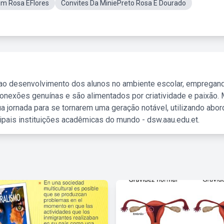
om Rosa EFlores
Convites Da MiniePreto Rosa E Dourado
 ao desenvolvimento dos alunos no ambiente escolar, empregan
nexões genuínas e são alimentados por criatividade e paixão. 
a jornada para se tornarem uma geração notável, utilizando abo
ipais instituições acadêmicas do mundo - dsw.aau.edu.et.