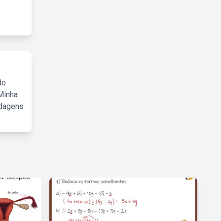
do
Minha
rdagens