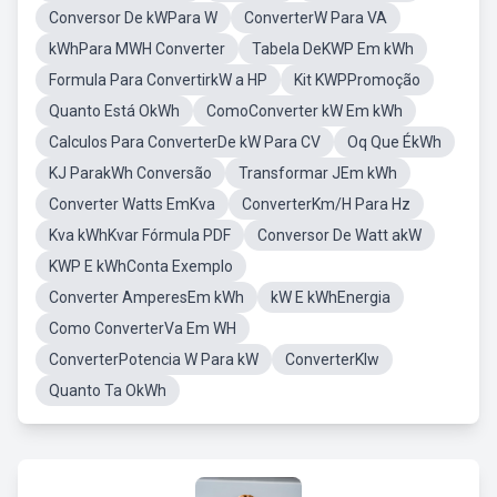
Conversor De kWPara W
ConverterW Para VA
kWhPara MWH Converter
Tabela DeKWP Em kWh
Formula Para ConvertirkW a HP
Kit KWPPromoção
Quanto Está OkWh
ComoConverter kW Em kWh
Calculos Para ConverterDe kW Para CV
Oq Que ÉkWh
KJ ParakWh Conversão
Transformar JEm kWh
Converter Watts EmKva
ConverterKm/H Para Hz
Kva kWhKvar Fórmula PDF
Conversor De Watt akW
KWP E kWhConta Exemplo
Converter AmperesEm kWh
kW E kWhEnergia
Como ConverterVa Em WH
ConverterPotencia W Para kW
ConverterKlw
Quanto Ta OkWh