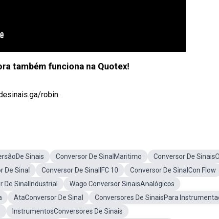
agora também funciona na Quotex!
desinais.ga/robin.
rsãoDe Sinais
Conversor De SinalMaritimo
Conversor De Sinais
 De Sinal
Conversor De SinalIFC 10
Conversor De SinalCon Flow
 De SinalIndustrial
Wago Conversor SinaisAnalógicos
a
AtaConversor De Sinal
Conversores De SinaisPara Instrument
S
InstrumentosConversores De Sinais