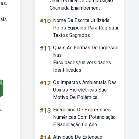
Uma Técnica De Composição
das,
Chamada Enjambement
nais
#10
Nome Da Escrita Utilizada
Pelos Egípcios Para Registrar
Textos Sagrados
#11
Quais As Formas De Ingresso
Nas
Faculdades/universidades
Identificadas
#12
Os Impactos Ambientais Das
Usinas Hidrelétricas São
Motivo De Polêmica
#13
Exercícios De Expressões
Numéricas Com Potenciação
E Radiciação 6o Ano
#14
Atividade De Extensão: