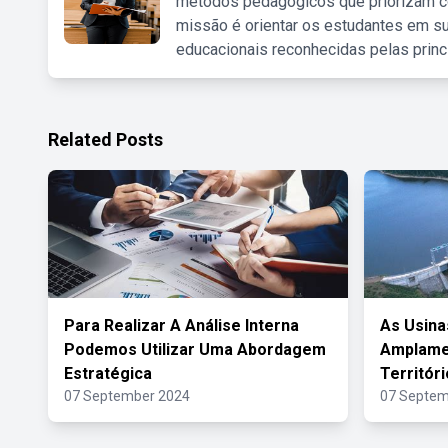
métodos pedagógicos que priorizam co
missão é orientar os estudantes em su
educacionais reconhecidas pelas princ
Related Posts
Para Realizar A Análise Interna
As Usina
Podemos Utilizar Uma Abordagem
Amplamen
Estratégica
Territóri
07 September 2024
07 Septem