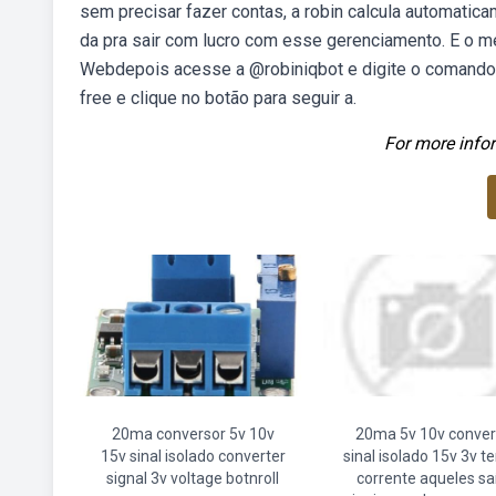
sem precisar fazer contas, a robin calcula automati
da pra sair com lucro com esse gerenciamento. E o melh
Webdepois acesse a @robiniqbot e digite o comando: O
free e clique no botão para seguir a.
For more infor
20ma conversor 5v 10v
20ma 5v 10v conver
15v sinal isolado converter
sinal isolado 15v 3v t
signal 3v voltage botnroll
corrente aqueles sa