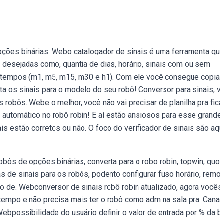
ções binárias. Webo catalogador de sinais é uma ferramenta q
 desejadas como, quantia de dias, horário, sinais com ou sem
os tempos (m1, m5, m15, m30 e h1). Com ele você consegue copia
a os sinais para o modelo do seu robô! Conversor para sinais, 
s robôs. Webe o melhor, você não vai precisar de planilha pra fic
 automático no robô robin! E aí estão ansiosos para esse grande
is estão corretos ou não. O foco do verificador de sinais são a
bôs de opções binárias, converta para o robo robin, topwin, quo
as de sinais para os robôs, podento configurar fuso horário, rem
ção de. Webconversor de sinais robô robin atualizado, agora você
empo e não precisa mais ter o robô como adm na sala pra. Cana
Webpossibilidade do usuário definir o valor de entrada por % da 