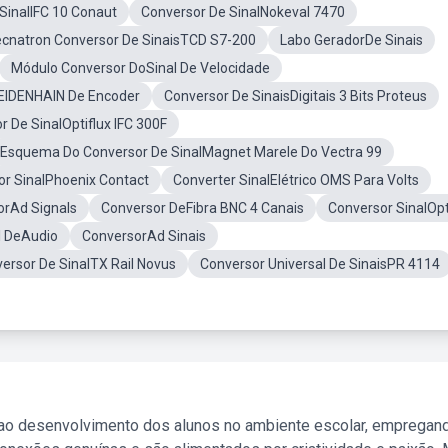
SinalIFC 10 Conaut
Conversor De SinalNokeval 7470
cnatron Conversor De SinaisTCD S7-200
Labo GeradorDe Sinais
Módulo Conversor DoSinal De Velocidade
HEIDENHAIN De Encoder
Conversor De SinaisDigitais 3 Bits Proteus
r De SinalOptiflux IFC 300F
Esquema Do Conversor De SinalMagnet Marele Do Vectra 99
or SinalPhoenix Contact
Converter SinalElétrico OMS Para Volts
orAd Signals
Conversor DeFibra BNC 4 Canais
Conversor SinalOpt
l DeAudio
ConversorAd Sinais
ersor De SinalTX Rail Novus
Conversor Universal De SinaisPR 4114
 ao desenvolvimento dos alunos no ambiente escolar, empregan