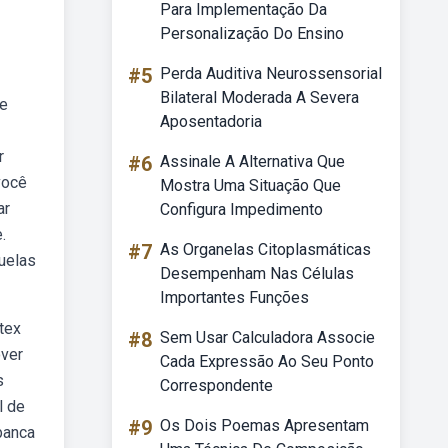
Para Implementação Da
Personalização Do Ensino
#5
Perda Auditiva Neurossensorial
Bilateral Moderada A Severa
ue
Aposentadoria
r
#6
Assinale A Alternativa Que
você
Mostra Uma Situação Que
ar
Configura Impedimento
.
#7
As Organelas Citoplasmáticas
quelas
Desempenham Nas Células
Importantes Funções
tex
#8
Sem Usar Calculadora Associe
over
Cada Expressão Ao Seu Ponto
s
Correspondente
l de
#9
Os Dois Poemas Apresentam
banca