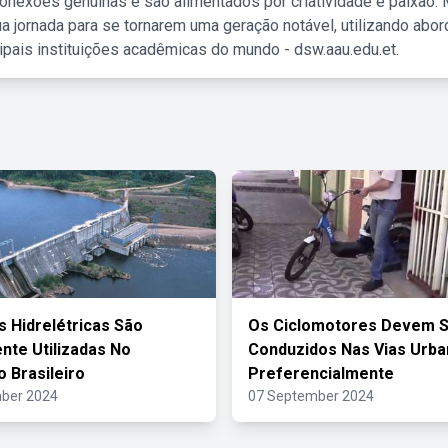
nexões genuínas e são alimentados por criatividade e paixão. 
a jornada para se tornarem uma geração notável, utilizando abo
ipais instituições acadêmicas do mundo - dsw.aau.edu.et.
s Hidrelétricas São
Os Ciclomotores Devem 
te Utilizadas No
Conduzidos Nas Vias Urba
o Brasileiro
Preferencialmente
ber 2024
07 September 2024