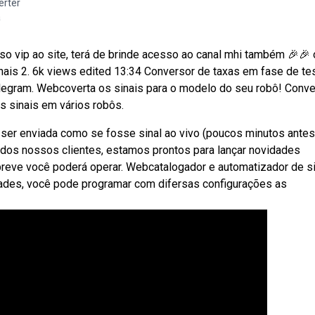
erter
a
 vip ao site, terá de brinde acesso ao canal mhi também 🎉🎉 
inais 2. 6k views edited 13:34 Conversor de taxas em fase de te
legram. Webcoverta os sinais para o modelo do seu robô! Conve
os sinais em vários robôs.
ta ser enviada como se fosse sinal ao vivo (poucos minutos ante
o dos nossos clientes, estamos prontos para lançar novidades
m breve você poderá operar. Webcatalogador e automatizador de s
idades, você pode programar com difersas configurações as