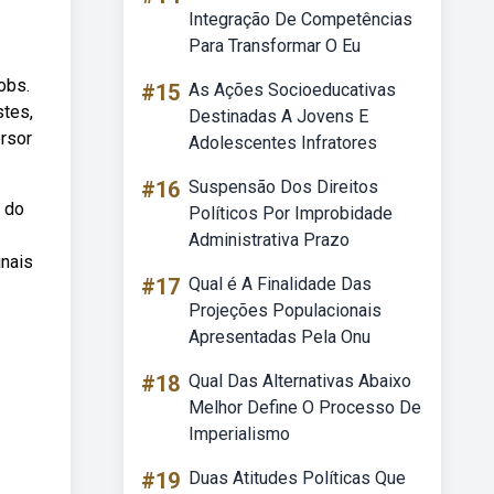
Integração De Competências
Para Transformar O Eu
obs.
#15
As Ações Socioeducativas
stes,
Destinadas A Jovens E
rsor
Adolescentes Infratores
#16
Suspensão Dos Direitos
s do
Políticos Por Improbidade
Administrativa Prazo
inais
#17
Qual é A Finalidade Das
Projeções Populacionais
Apresentadas Pela Onu
#18
Qual Das Alternativas Abaixo
Melhor Define O Processo De
Imperialismo
#19
Duas Atitudes Políticas Que