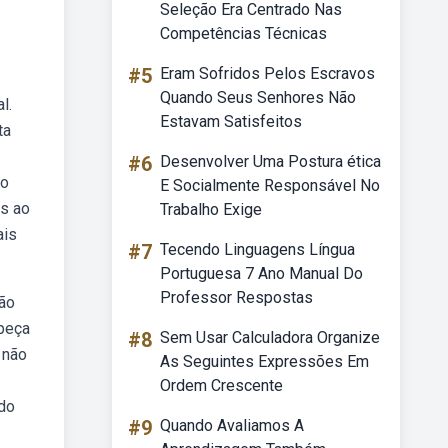
Seleção Era Centrado Nas
Competências Técnicas
#5
Eram Sofridos Pelos Escravos
Quando Seus Senhores Não
l.
Estavam Satisfeitos
ta
#6
Desenvolver Uma Postura ética
ão
E Socialmente Responsável No
es ao
Trabalho Exige
ais
#7
Tecendo Linguagens Língua
Portuguesa 7 Ano Manual Do
Professor Respostas
ção
 peça
#8
Sem Usar Calculadora Organize
 não
As Seguintes Expressões Em
Ordem Crescente
 do
#9
Quando Avaliamos A