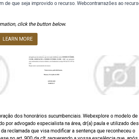
 fim de que seja improvido o recurso. Webcontrarrazões ao recurs
mation, click the button below.
LEARN MORE
ajoração dos honorários sucumbenciais. Webexplore o modelo de
do por advogado especialista na área, dr(a) paula e utilizado de
 da reclamada que visa modificar a sentença que reconheceu o
ase no art. 900 da clt, requerendo a vossa excelência que, após