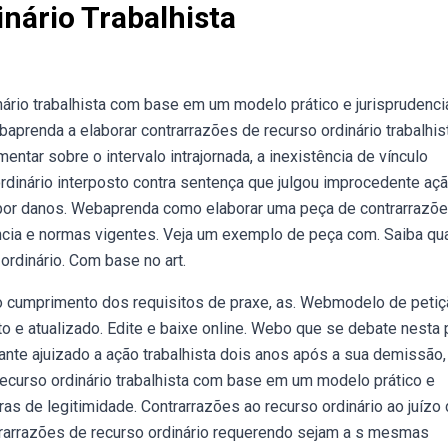
nário Trabalhista
ário trabalhista com base em um modelo prático e jurisprudencia
prenda a elaborar contrarrazões de recurso ordinário trabalhis
tar sobre o intervalo intrajornada, a inexistência de vínculo
rdinário interposto contra sentença que julgou improcedente aç
o por danos. Webaprenda como elaborar uma peça de contrarrazõ
ência e normas vigentes. Veja um exemplo de peça com. Saiba qu
rdinário. Com base no art.
 o cumprimento dos requisitos de praxe, as. Webmodelo de peti
to e atualizado. Edite e baixe online. Webo que se debate nesta
nte ajuizado a ação trabalhista dois anos após a sua demissão,
recurso ordinário trabalhista com base em um modelo prático e
ras de legitimidade. Contrarrazões ao recurso ordinário ao juízo
trarrazões de recurso ordinário requerendo sejam a s mesmas