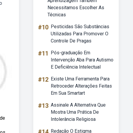
Aprendizagem Também
o
Necessitamos Escolher As
Técnicas
#10
Pesticidas São Substâncias
Utilizadas Para Promover O
Controle De Pragas
#11
Pós-graduação Em
Intervenção Aba Para Autismo
E Deficiência Intelectual
#12
Existe Uma Ferramenta Para
Retroceder Alterações Feitas
Em Sua Smartart
#13
Assinale A Alternativa Que
Mostra Uma Prática De
sde
Intolerância Religiosa
#14
Redação O Estigma
 os