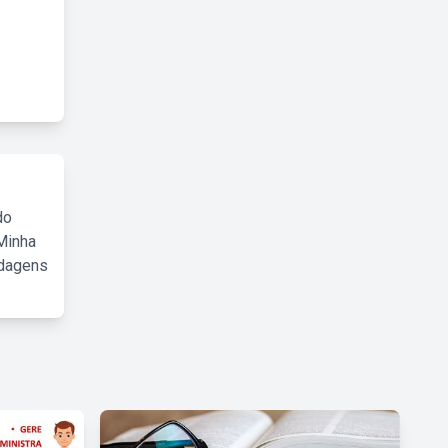
do
Minha
rdagens