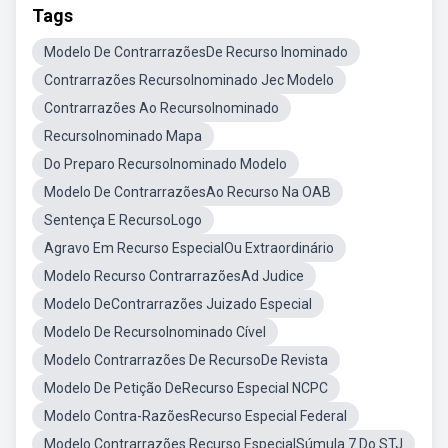
Tags
Modelo De ContrarrazõesDe Recurso Inominado
Contrarrazões RecursoInominado Jec Modelo
Contrarrazões Ao RecursoInominado
RecursoInominado Mapa
Do Preparo RecursoInominado Modelo
Modelo De ContrarrazõesAo Recurso Na OAB
Sentença E RecursoLogo
Agravo Em Recurso EspecialOu Extraordinário
Modelo Recurso ContrarrazõesAd Judice
Modelo DeContrarrazões Juizado Especial
Modelo De RecursoInominado Cível
Modelo Contrarrazões De RecursoDe Revista
Modelo De Petição DeRecurso Especial NCPC
Modelo Contra-RazõesRecurso Especial Federal
Modelo Contrarrazões Recurso EspecialSúmula 7 Do STJ