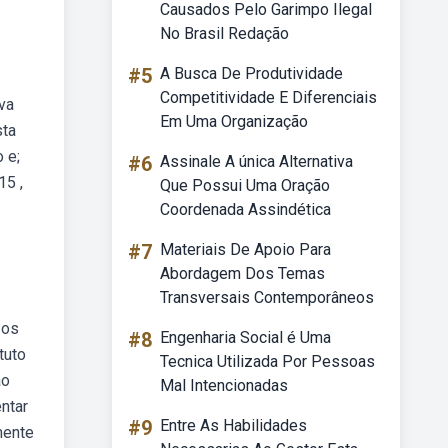
Causados Pelo Garimpo Ilegal
No Brasil Redação
#5
A Busca De Produtividade
Competitividade E Diferenciais
va
Em Uma Organização
sta
 e;
#6
Assinale A única Alternativa
15 ,
Que Possui Uma Oração
Coordenada Assindética
#7
Materiais De Apoio Para
Abordagem Dos Temas
Transversais Contemporâneos
 os
#8
Engenharia Social é Uma
tuto
Tecnica Utilizada Por Pessoas
ão
Mal Intencionadas
entar
#9
Entre As Habilidades
mente