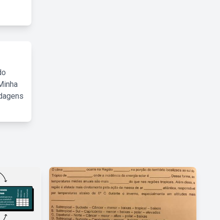
do
Minha
rdagens