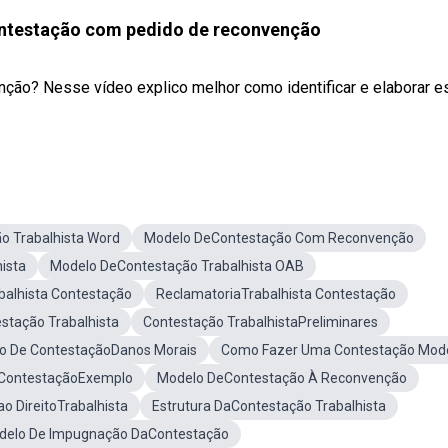
testação com pedido de reconvenção
ão? Nesse vídeo explico melhor como identificar e elaborar e
o Trabalhista Word
Modelo DeContestação Com Reconvenção
ista
Modelo DeContestação Trabalhista OAB
alhista Contestação
ReclamatoriaTrabalhista Contestação
stação Trabalhista
Contestação TrabalhistaPreliminares
o De ContestaçãoDanos Morais
Como Fazer Uma Contestação Mod
ContestaçãoExemplo
Modelo DeContestação À Reconvenção
o DireitoTrabalhista
Estrutura DaContestação Trabalhista
delo De Impugnação DaContestação