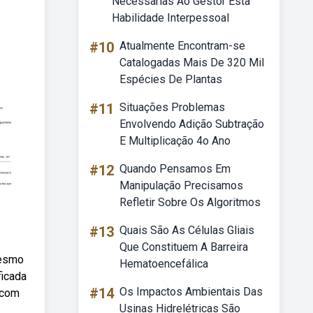
Necessarias Ao Gestor Esta
Habilidade Interpessoal
#10
Atualmente Encontram-se
Catalogadas Mais De 320 Mil
Espécies De Plantas
#11
Situações Problemas
Envolvendo Adição Subtração
E Multiplicação 4o Ano
#12
Quando Pensamos Em
Manipulação Precisamos
Refletir Sobre Os Algoritmos
#13
Quais São As Células Gliais
Que Constituem A Barreira
mesmo
Hematoencefálica
ficada
#14
Os Impactos Ambientais Das
 com
Usinas Hidrelétricas São