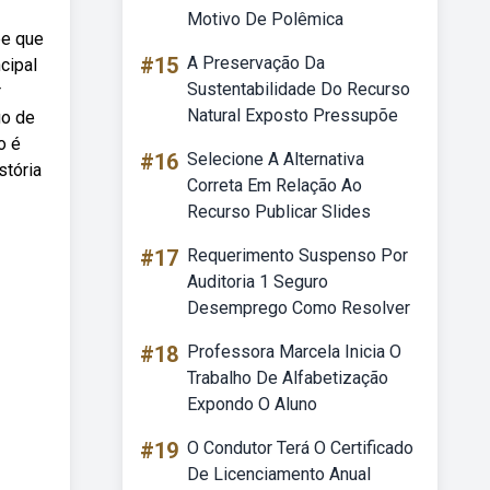
Motivo De Polêmica
be que
#15
A Preservação Da
cipal
Sustentabilidade Do Recurso
r
Natural Exposto Pressupõe
go de
o é
#16
Selecione A Alternativa
stória
Correta Em Relação Ao
Recurso Publicar Slides
#17
Requerimento Suspenso Por
Auditoria 1 Seguro
Desemprego Como Resolver
#18
Professora Marcela Inicia O
Trabalho De Alfabetização
Expondo O Aluno
#19
O Condutor Terá O Certificado
De Licenciamento Anual