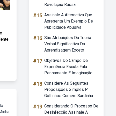
Revolução Russa
#15
Assinale A Alternativa Que
Apresenta Um Exemplo De
Publicidade Abusiva
de
#16
São Atribuições Da Teoria
dente
Verbal Significativa Da
Aprendizagem Exceto
#17
Objetivos Do Campo De
Experiência Escuta Fala
Pensamento E Imaginação
#18
Considere As Seguintes
Proposições Simples P
Golfinhos Comem Sardinha
do
#19
Considerando O Processo De
Minha
Desinfecção Assinale A