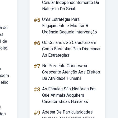
Celular Independentemente Da
Natureza Do Sinal
#5
Uma Estratégia Para
Engajamento é Mostrar A
da de
Urgência Daquela Intervenção
es
1 de
#6
Os Cenarios Se Caracterizam
oito.
Como Bussolas Para Direcionar
As Estrategias
#7
No Presente Observa-se
m
Crescente Atenção Aos Efeitos
ambém
Da Atividade Humana
selho
#8
As Fábulas São Histórias Em
Que Animais Adquirem
Características Humanas
s
#9
Apesar De Particularidades
dos