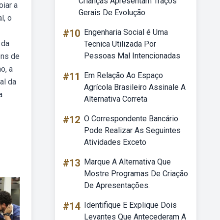
Crianças Apresentam Traços
iar a
Gerais De Evolução
l, o
#10
Engenharia Social é Uma
 da
Tecnica Utilizada Por
Pessoas Mal Intencionadas
ens de
o, a
#11
Em Relação Ao Espaço
al da
Agrícola Brasileiro Assinale A
a
Alternativa Correta
#12
O Correspondente Bancário
Pode Realizar As Seguintes
Atividades Exceto
#13
Marque A Alternativa Que
Mostre Programas De Criação
De Apresentações.
#14
Identifique E Explique Dois
Levantes Que Antecederam A