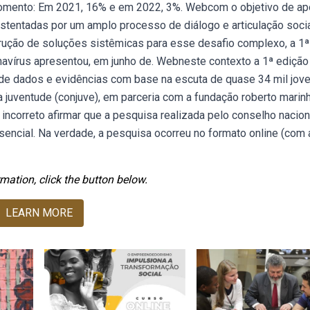
omento: Em 2021, 16% e em 2022, 3%. Webcom o objetivo de apo
stentadas por um amplo processo de diálogo e articulação socia
ução de soluções sistêmicas para esse desafio complexo, a 1ª
navírus apresentou, em junho de. Webneste contexto a 1ª edição
 de dados e evidências com base na escuta de quase 34 mil jov
 juventude (conjuve), em parceria com a fundação roberto marinh
incorreto afirmar que a pesquisa realizada pelo conselho nacion
sencial. Na verdade, a pesquisa ocorreu no formato online (com 
mation, click the button below.
LEARN MORE