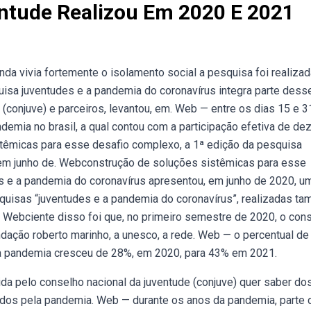
ntude Realizou Em 2020 E 2021
da vivia fortemente o isolamento social a pesquisa foi realiza
uisa juventudes e a pandemia do coronavírus integra parte dess
e (conjuve) e parceiros, levantou, em. Web — entre os dias 15 e 3
demia no brasil, a qual contou com a participação efetiva de dez
stêmicas para esse desafio complexo, a 1ª edição da pesquisa
 em junho de. Webconstrução de soluções sistêmicas para esse
s e a pandemia do coronavírus apresentou, em junho de 2020, u
squisas “juventudes e a pandemia do coronavírus”, realizadas t
 Webciente disso foi que, no primeiro semestre de 2020, o con
ndação roberto marinho, a unesco, a rede. Web — o percentual de
e a pandemia cresceu de 28%, em 2020, para 43% em 2021.
da pelo conselho nacional da juventude (conjuve) quer saber do
ados pela pandemia. Web — durante os anos da pandemia, parte 