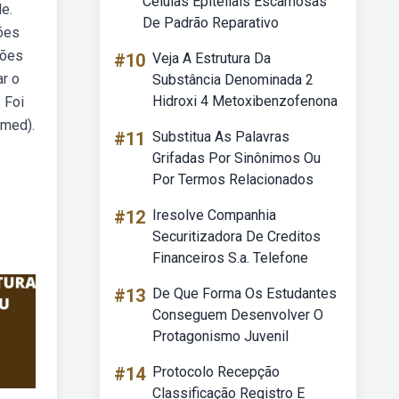
Células Epiteliais Escamosas
de.
De Padrão Reparativo
tões
ções
#10
Veja A Estrutura Da
ar o
Substância Denominada 2
Hidroxi 4 Metoxibenzofenona
 Foi
emed).
#11
Substitua As Palavras
Grifadas Por Sinônimos Ou
Por Termos Relacionados
#12
Iresolve Companhia
Securitizadora De Creditos
Financeiros S.a. Telefone
#13
De Que Forma Os Estudantes
Conseguem Desenvolver O
Protagonismo Juvenil
#14
Protocolo Recepção
Classificação Registro E