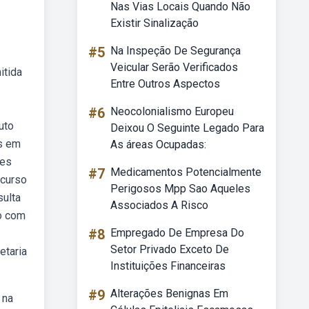
Nas Vias Locais Quando Não
Existir Sinalização
#5
Na Inspeção De Segurança
Veicular Serão Verificados
itida
Entre Outros Aspectos
#6
Neocolonialismo Europeu
uto
Deixou O Seguinte Legado Para
as em
As áreas Ocupadas:
ões
#7
Medicamentos Potencialmente
ncurso
Perigosos Mpp Sao Aqueles
sulta
Associados A Risco
ão com
#8
Empregado De Empresa Do
Setor Privado Exceto De
etaria
Instituições Financeiras
#9
Alterações Benignas Em
 na